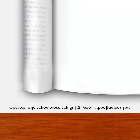
Όροι Χρήσης schoolpress.sch.gr
|
Δήλωση προσβασιμότητας