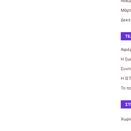
Νοέμ
Μάρτ
Δεκέ
ΤΕ
Αφιέ
H ζω
Συντ
Η ΙΣ
Το π
ΣΤ
Χωρί