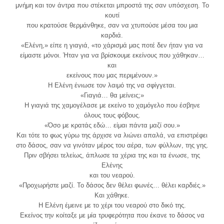
μνήμη και τον άντρα που στέκεται μπροστά της σαν υπόσχεση. Το
κουτί
που κρατούσε θερμάνθηκε, σαν να χτυπούσε μέσα του μια
καρδιά.
«Ελένη,» είπε η γιαγιά, «το χάρισμά μας ποτέ δεν ήταν για να
είμαστε μόνοι. Ήταν για να βρίσκουμε εκείνους που χάθηκαν…
και
εκείνους που μας περιμένουν.»
Η Ελένη ένιωσε τον λαιμό της να σφίγγεται.
«Γιαγιά… θα μείνεις;»
Η γιαγιά της χαμογέλασε με εκείνο το χαμόγελο που έσβηνε
όλους τους φόβους.
«Όσο με κρατάς εδώ… είμαι πάντα μαζί σου.»
Και τότε το φως γύρω της άρχισε να λιώνει απαλά, να επιστρέφει
στο δάσος, σαν να γινόταν μέρος του αέρα, των φύλλων, της γης.
Πριν σβήσει τελείως, άπλωσε τα χέρια της και τα ένωσε, της
Ελένης
και του νεαρού.
«Προχωρήστε μαζί. Το δάσος δεν θέλει φωνές… θέλει καρδιές.»
Και χάθηκε.
Η Ελένη έμεινε με το χέρι του νεαρού στο δικό της.
Εκείνος την κοίταξε με μία τρυφερότητα που έκανε το δάσος να