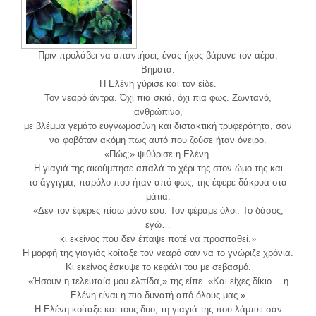
Πριν προλάβει να απαντήσει, ένας ήχος βάρυνε τον αέρα.
Βήματα.
Η Ελένη γύρισε και τον είδε.
Τον νεαρό άντρα. Όχι πια σκιά, όχι πια φως. Ζωντανό,
ανθρώπινο,
με βλέμμα γεμάτο ευγνωμοσύνη και διστακτική τρυφερότητα, σαν
να φοβόταν ακόμη πως αυτό που ζούσε ήταν όνειρο.
«Πώς;» ψιθύρισε η Ελένη.
Η γιαγιά της ακούμπησε απαλά το χέρι της στον ώμο της και
το άγγιγμα, παρόλο που ήταν από φως, της έφερε δάκρυα στα
μάτια.
«Δεν τον έφερες πίσω μόνο εσύ. Τον φέραμε όλοι. Το δάσος,
εγώ…
κι εκείνος που δεν έπαψε ποτέ να προσπαθεί.»
Η μορφή της γιαγιάς κοίταξε τον νεαρό σαν να το γνώριζε χρόνια.
Κι εκείνος έσκυψε το κεφάλι του με σεβασμό.
«Ήσουν η τελευταία μου ελπίδα,» της είπε. «Και είχες δίκιο… η
Ελένη είναι η πιο δυνατή από όλους μας.»
Η Ελένη κοίταξε και τους δυο, τη γιαγιά της που λάμπει σαν