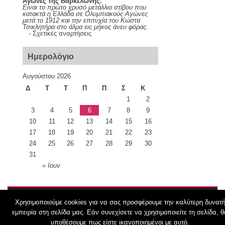
Αγώνες της Βαρκελώνης.
Είναι το πρώτο χρυσό μετάλλιο στίβου που
κατακτά η Ελλάδα σε Ολυμπιακούς Αγώνες
μετά το 1912 και την επιτυχία του Κώστα
Τσικλητήρα στο άλμα εις μήκος άνευ φόρας.
-
Σχετικές αναρτήσεις
Ημερολόγιο
Αυγούστου 2026
Δ
Τ
Τ
Π
Π
Σ
Κ
1
2
3
4
5
6
7
8
9
10
11
12
13
14
15
16
17
18
19
20
21
22
23
24
25
26
27
28
29
30
31
« Ιουν
Χρησιμοποιούμε cookies για να σας προσφέρουμε την καλύτερη δυνατ
© 2026
Σχολικά Κύματα – Τα Νέα του Γυμνασίου με Λ.Τ. Οινουσσών
εμπειρία στη σελίδα μας. Εάν συνεχίσετε να χρησιμοποιείτε τη σελίδα, θ
υποθέσουμε πως είστε ικανοποιημένοι με αυτό.