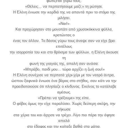
φωτίζεται γύρω τους.
«Θέλεις… να περπατήσουμε μαζί;» τη ρώτησε.
Η Ελένη ένιωσε την καρδιά της να απαντά πριν το στόμα της
μιλήσει.
«Ναι!»
Και προχώρησαν στο μονοπάτι από χρυσοκόκκινα φύλλα,
κρατώντας ο
ένας τον άλλον. Το δάσος γύρω τους άναψε σαν να είχε βρει
επιτέλους
την ισορροπία του και στο θρόισμα των φύλλων, η Ελένη άκουσε
τη
φωνή της γιαγιάς της, απαλή σαν ανάσα:
«Μπράβο, παιδί μου… τώρα αρχίζει η ζωή σου!»
Η Ελένη συνέχισε να περπατά χέρι-χέρι με τον νεαρό άντρα,
ώσπου ξαφνικά ένιωσε ένα βάρος στο στήθος, σαν κάτι να την
προειδοποιούσε ότι πλησίαζε ο κίνδυνος. Εκείνος το κατάλαβε
αμέσως.
«Πρέπει να τρέξουμε» της είπε.
Ο φόβος όμως την είχε παραλύσει. Χωρίς δεύτερη σκέψη, την
σήκωσε
στα χέρια του και άρχισε να τρέχει. Λίγο πιο πέρα την άφησε
απαλά
στο έδαφος και την κοίταξε βαθιά στα μάτια.