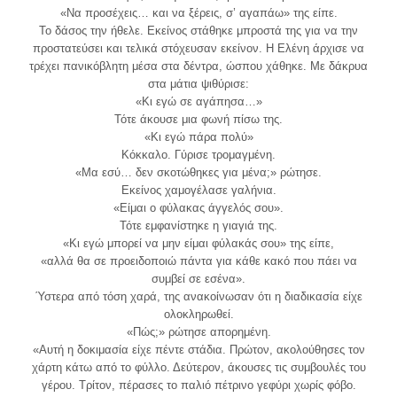
«Να προσέχεις… και να ξέρεις, σ’ αγαπάω» της είπε.
Το δάσος την ήθελε. Εκείνος στάθηκε μπροστά της για να την
προστατεύσει και τελικά στόχευσαν εκείνον. Η Ελένη άρχισε να
τρέχει πανικόβλητη μέσα στα δέντρα, ώσπου χάθηκε. Με δάκρυα
στα μάτια ψιθύρισε:
«Κι εγώ σε αγάπησα…»
Τότε άκουσε μια φωνή πίσω της.
«Κι εγώ πάρα πολύ»
Κόκκαλο. Γύρισε τρομαγμένη.
«Μα εσύ… δεν σκοτώθηκες για μένα;» ρώτησε.
Εκείνος χαμογέλασε γαλήνια.
«Είμαι ο φύλακας άγγελός σου».
Τότε εμφανίστηκε η γιαγιά της.
«Κι εγώ μπορεί να μην είμαι φύλακάς σου» της είπε,
«αλλά θα σε προειδοποιώ πάντα για κάθε κακό που πάει να
συμβεί σε εσένα».
Ύστερα από τόση χαρά, της ανακοίνωσαν ότι η διαδικασία είχε
ολοκληρωθεί.
«Πώς;» ρώτησε απορημένη.
«Αυτή η δοκιμασία είχε πέντε στάδια. Πρώτον, ακολούθησες τον
χάρτη κάτω από το φύλλο. Δεύτερον, άκουσες τις συμβουλές του
γέρου. Τρίτον, πέρασες το παλιό πέτρινο γεφύρι χωρίς φόβο.