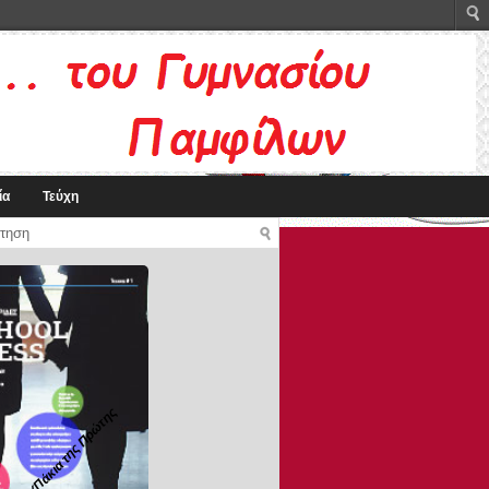
ία
Τεύχη
Tα ΤΥΠάκια της Πρώτης