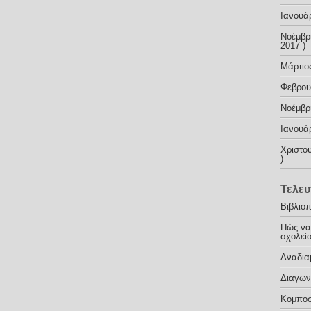
Ιανουά
Νοέμβρ
2017 )
Μάρτιο
Φεβρου
Nοέμβρ
Ιανουά
Χριστου
)
Τελευ
Βιβλιο
Πώς να
σχολείο
Αναδια
Διαγων
Κομποσ