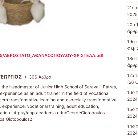
21ο 
2025
20ο 
άρθρ
19ο 
Φεβ 
024/05/ΑΕΡΟΣΤΑΤΟ_ΑΘΑΝΑΣΟΠΟΥΛΟΥ-ΧΡΙΣΤΕΛΛ.pdf
18ο 
άρθρα
17ο 
ΓΕΩΡΓΙΟΣ
306 Άρθρα
(26 
s the Headmaster of Junior High School of Saravali, Patras,
16ο τ
xperience as an adult trainer in the field of vocational
2024
ncern transformative learning and especially transformative
 experience, vocational training, adult education,
15o 
ation. https://eap.academia.edu/GeorgeGiotopoulos
2024
ios_Giotopoulos2
14o 
2024