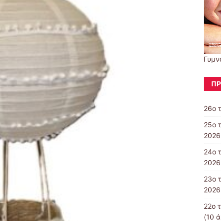
Γυμν
ΠΡ
26ο 
25ο 
2026
24ο 
2026
23ο 
2026
22ο 
(10 ά