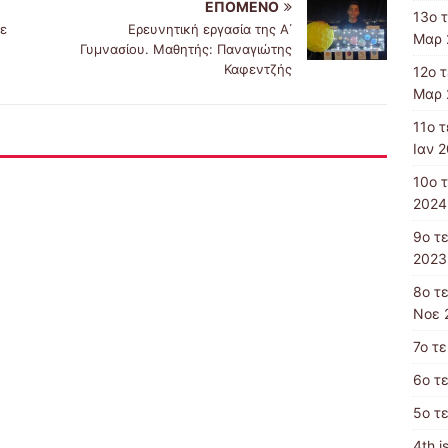
ΕΠΌΜΕΝΟ
13o 
ε
Ερευνητική εργασία της Α΄
Μαρ 
Γυμνασίου. Μαθητής: Παναγιώτης
Καφεντζής
12o 
Μαρ 
11ο 
Ιαν 2
10ο 
2024
9ο τ
2023
8ο τ
Νοε 
7ο τε
6ο τ
5ο τε
4th i