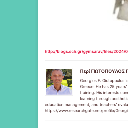
http://blogs.sch.gr/gymsarav/files/2
Περί ΓΙΩΤΟΠΟΥΛΟΣ 
Georgios F. Giotopoulos i
Greece. He has 25 years' e
training. His interests co
learning through aesthetic
education management, and teachers’ evalu
https://www.researchgate.net/profile/Georg