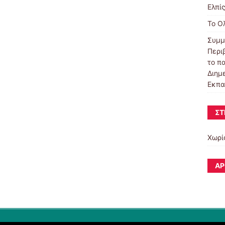
Ελπί
Το Ο
Συμμ
Περι
το π
Διημ
Εκπα
ΣΤ
Χωρί
ΆΡ