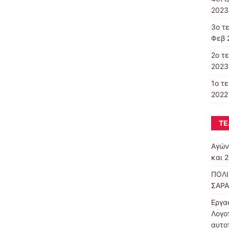
2023
3ο τ
Φεβ 
2ο τ
2023
1ο τ
2022 
ΤΕ
Αγών
και 
ΠΟΛΙ
ΣΑΡΑ
Εργα
Λογο
αυτο