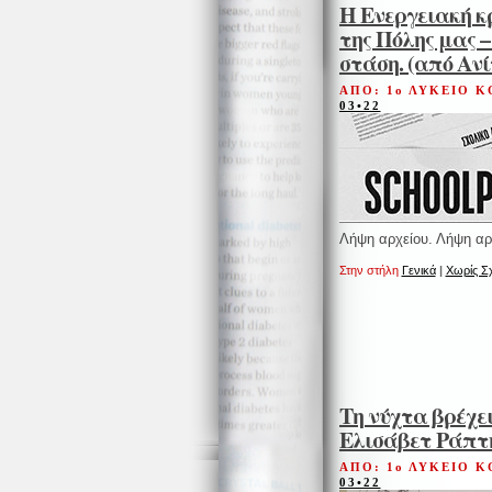
Η Ενεργειακή κ
της Πόλης μας –
στάση. (από Αν
ΑΠΟ: 1ο ΛΥΚΕΙΟ 
03•22
Λήψη αρχείου. Λήψη αρ
Στην στήλη
Γενικά
|
Χωρίς Σχ
Τη νύχτα βρέχε
Ελισάβετ Ράπτ
ΑΠΟ: 1ο ΛΥΚΕΙΟ 
03•22