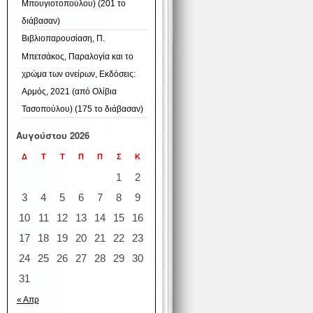
Μπουγιοτοπούλου) (201 το
διάβασαν)
Βιβλιοπαρουσίαση, Π.
Μπετσάκος, Παραλογία και το
χρώμα των ονείρων, Εκδόσεις:
Αρμός, 2021 (από Ολίβια
Τασοπούλου) (175 το διάβασαν)
Αυγούστου 2026
Δ
Τ
Τ
Π
Π
Σ
Κ
1
2
3
4
5
6
7
8
9
10
11
12
13
14
15
16
17
18
19
20
21
22
23
24
25
26
27
28
29
30
31
« Απρ