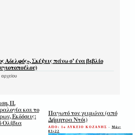
ς Αδελφός», Σκέψεις πάνω σ’ ένα βιβλίο
υγιοτοπούλου)
 αρχείου
ση, Π.
αλογία και το
Παγωτό τον χειμώνα (από
ων, Εκδόσεις:
Δήμητρα Ντόι)
ό Ολίβια
ΑΠΟ: 1ο ΛΥΚΕΙΟ ΚΟΖΑΝΗΣ
-
Μάι•
03•22