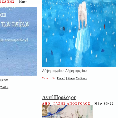
ΚΟΖΑΝΗΣ
-
Μάι•
Λήψη αρχείου. Λήψη αρχείου
Στην στήλη
Γενικά
|
Χωρίς Σχόλια »
χείου
όλια »
Αντί Προλόγου
ΑΠΟ: ΓΑΖΗΣ ΑΠΟΣΤΟΛΟΣ
-
Μάι• 03•22