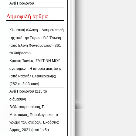
Αντί Προλόγου
Δημοφιλή άρθρα
Κλιματική αλλαγή – Αντιμετώπισή
της από την Ευρωπαϊκή Ένωση
(από Ελένη Φυντάνογλου) (361
το διάβασαν)
Κριτική Ταινίας: ΣΜΥΡΝΗ ΜΟΥ
αγαπημένη, Η ιστορία μιας ζωής
(από Ραφαήλ Ελευθεριάδης)
(282 το διάβασαν)
Αντί Προλόγου (215 το
διάβασαν)
Βιβλιοπαρουσίαση, Π.
Μπετσάκος, Παραλογία και το
χρώμα των ονείρων, Εκδόσεις:
Αρμός, 2021 (από Ίριδα