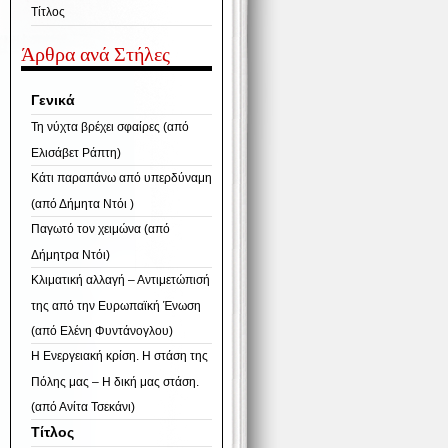
Τίτλος
Άρθρα ανά Στήλες
Γενικά
Τη νύχτα βρέχει σφαίρες (από
Ελισάβετ Ράπτη)
Κάτι παραπάνω από υπερδύναμη
(από Δήμητα Ντόι )
Παγωτό τον χειμώνα (από
Δήμητρα Ντόι)
Κλιματική αλλαγή – Αντιμετώπισή
της από την Ευρωπαϊκή Ένωση
(από Ελένη Φυντάνογλου)
Η Ενεργειακή κρίση. Η στάση της
Πόλης μας – Η δική μας στάση.
(από Ανίτα Τσεκάνι)
Τίτλος