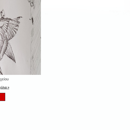
χείου
όλια »