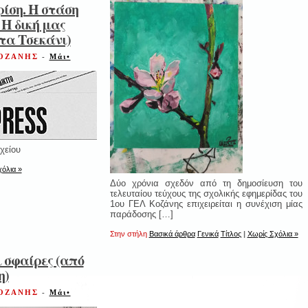
ρίση. Η στάση
 Η δική μας
ίτα Τσεκάνι)
ΚΟΖΑΝΗΣ
-
Μάι•
χείου
όλια »
Δύο χρόνια σχεδόν από τη δημοσίευση του
τελευταίου τεύχους της σχολικής εφημερίδας του
1ου ΓΕΛ Κοζάνης επιχειρείται η συνέχιση μίας
παράδοσης […]
Στην στήλη
Βασικά άρθρα
Γενικά
Τίτλος
|
Χωρίς Σχόλια »
ι σφαίρες (από
η)
ΚΟΖΑΝΗΣ
-
Μάι•