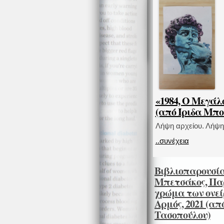
«1984, Ο Μεγάλο
(από Ίριδα Μπο
Λήψη αρχείου. Λήψη
..συνέχεια
Βιβλιοπαρουσία
Μπετσάκος, Παρ
χρώμα των ονείρ
Αρμός, 2021 (απ
Τασοπούλου)