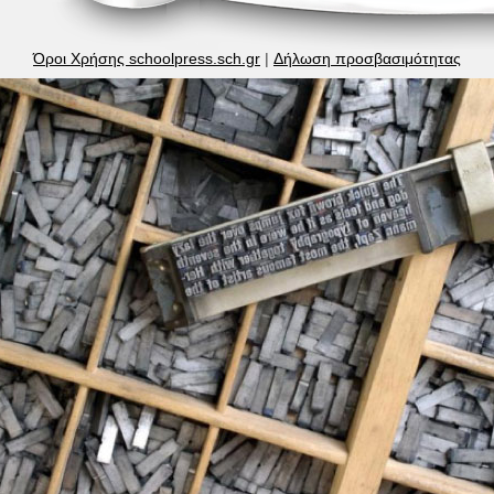
Όροι Χρήσης schoolpress.sch.gr
|
Δήλωση προσβασιμότητας