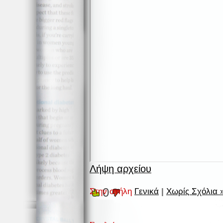
Λήψη αρχείου
0
Στην στήλη
Γενικά
|
Χωρίς Σχόλια 