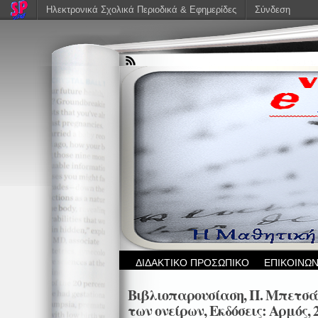
Ηλεκτρονικά Σχολικά Περιοδικά & Εφημερίδες
Σύνδεση
ΔΙΔΑΚΤΙΚΟ ΠΡΟΣΩΠΙΚΟ
ΕΠΙΚΟΙΝΩΝ
Βιβλιοπαρουσίαση, Π. Μπετσά
των ονείρων, Εκδόσεις: Αρμός,