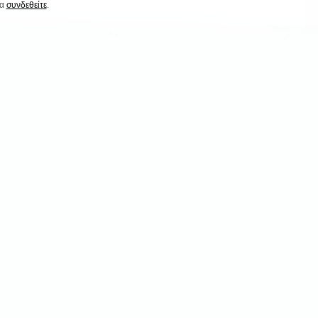
να
συνδεθείτε
.