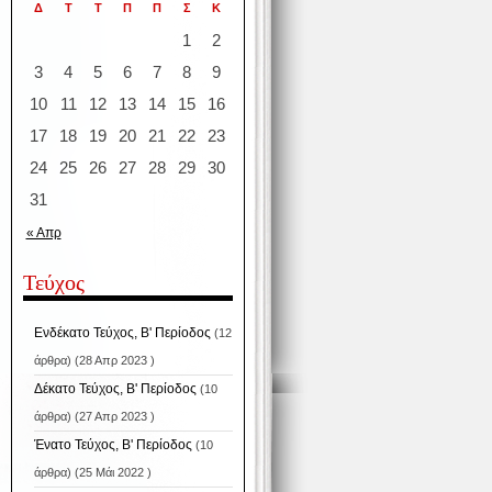
Δ
Τ
Τ
Π
Π
Σ
Κ
1
2
3
4
5
6
7
8
9
10
11
12
13
14
15
16
17
18
19
20
21
22
23
24
25
26
27
28
29
30
31
« Απρ
Τεύχος
Ενδέκατο Τεύχος, Β' Περίοδος
(12
άρθρα) (28 Απρ 2023 )
Δέκατο Τεύχος, Β' Περίοδος
(10
άρθρα) (27 Απρ 2023 )
Ένατο Τεύχος, Β' Περίοδος
(10
άρθρα) (25 Μάι 2022 )