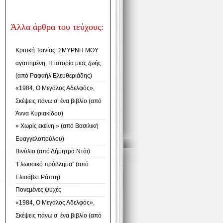
Άλλα άρθρα του τεύχους:
Κριτική Ταινίας: ΣΜΥΡΝΗ ΜΟΥ
αγαπημένη, Η ιστορία μιας ζωής
(από Ραφαήλ Ελευθεριάδης)
«1984, Ο Μεγάλος Αδελφός»,
Σκέψεις πάνω σ’ ένα βιβλίο (από
Άννα Κυριακίδου)
» Χωρίς εκείνη » (από Βασιλική
Ευαγγελοπούλου)
Βινύλιο (από Δήμητρα Ντόι)
‘Γλωσσικό πρόβλημα” (από
Ελισάβετ Ράπτη)
Πονεμένες ψυχές
«1984, Ο Μεγάλος Αδελφός»,
Σκέψεις πάνω σ’ ένα βιβλίο (από