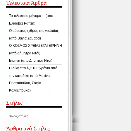
Τελευταία Άρθρα
Το τελευταίο μήνυμα… (από
Ελισάβετ Ράπτη)
Ο αόρατος εχθρός της νεολαίας
(από Βάγια Σαμαρά)
Ο ΚΟΣΜΟΣ ΧΡΕΙΑΖΕΤΑΙ ΕΙΡΗΝΗ
(από Δήμητρα Ντόι)
Ειρήνη (από Δήμητρα Ντόι)
Η δίκη των έξι: 100 χρόνια από
την καταδίκη (από Ματίνα
Ευσταθιάδου, Σοφία
Καλαμπούκα)
Στήλες
Χωρίς στήλες
Άρθρα ανά Στήλες