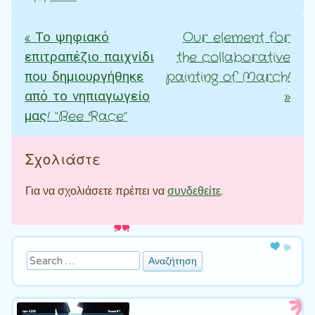
«
Το ψηφιακό
Our element for
Πλοήγηση άρθρων
επιτραπέζιο παιχνίδι
the collaborative
που δημιουργήθηκε
painting of March!
από το νηπιαγωγείο
»
μας! “Bee Race”
Σχολιάστε
Για να σχολιάσετε πρέπει να
συνδεθείτε
.
Αναζήτηση