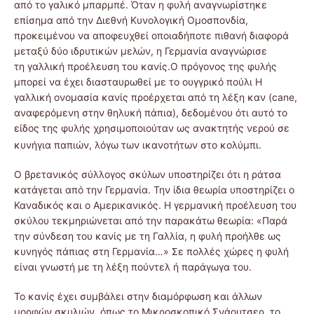
από το γαλικό μπαρμπέ. Όταν η φυλή αναγνωρίστηκε
επίσημα από την Διεθνή Κυνολογική Ομοσπονδία,
προκειμένου να αποφευχθεί οποιαδήποτε πιθανή διαφορά
μεταξύ δύο ιδρυτικών μελών, η Γερμανία αναγνώρισε
τη γαλλική προέλευση του κανίς.Ο πρόγονος της φυλής
μπορεί να έχει διασταυρωθεί με το ουγγρικό πούλι Η
γαλλική ονομασία κανίς προέρχεται από τη λέξη καν (cane,
αναφερόμενη στην θηλυκή πάπια), δεδομένου ότι αυτό το
είδος της φυλής χρησιμοποιούταν ως ανακτητής νερού σε
κυνήγια παπιών, λόγω των ικανοτήτων στο κολύμπι.
Ο βρετανικός σύλλογος σκύλων υποστηρίζει ότι η ράτσα
κατάγεται από την Γερμανία. Την ίδια θεωρία υποστηρίζει ο
Καναδικός και ο Αμερικανικός. Η γερμανική προέλευση του
σκύλου τεκμηριώνεται από την παρακάτω θεωρία: «Παρά
την σύνδεση του κανίς με τη Γαλλία, η φυλή προήλθε ως
κυνηγός πάπιας στη Γερμανία…» Σε πολλές χώρες η φυλή
είναι γνωστή με τη λέξη πούντελ ή παράγωγα του.
Το κανίς έχει συμβάλει στην διαμόρφωση και άλλων
μορφών σκυλιών, όπως το Μικροσκοπικό Σνάουτσερ, το