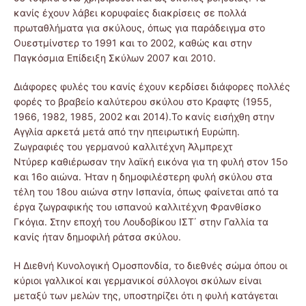
κανίς έχουν λάβει κορυφαίες διακρίσεις σε πολλά
πρωταθλήματα για σκύλους, όπως για παράδειγμα στο
Ουεστμίνστερ το 1991 και το 2002, καθώς και στην
Παγκόσμια Επίδειξη Σκύλων 2007 και 2010.
Διάφορες φυλές του κανίς έχουν κερδίσει διάφορες πολλές
φορές το βραβείο καλύτερου σκύλου στο Κραφτς (1955,
1966, 1982, 1985, 2002 και 2014).Το κανίς εισήχθη στην
Αγγλία αρκετά μετά από την ηπειρωτική Ευρώπη.
Ζωγραφιές του γερμανού καλλιτέχνη Άλμπρεχτ
Ντύρερ καθιέρωσαν την λαϊκή εικόνα για τη φυλή στον 15ο
και 16ο αιώνα. Ήταν η δημοφιλέστερη φυλή σκύλου στα
τέλη του 18ου αιώνα στην Ισπανία, όπως φαίνεται από τα
έργα ζωγραφικής του ισπανού καλλιτέχνη Φρανθίσκο
Γκόγια. Στην εποχή του Λουδοβίκου ΙΣΤ΄ στην Γαλλία τα
κανίς ήταν δημοφιλή ράτσα σκύλου.
Η Διεθνή Κυνολογική Ομοσπονδία, το διεθνές σώμα όπου οι
κύριοι γαλλικοί και γερμανικοί σύλλογοι σκύλων είναι
μεταξύ των μελών της, υποστηρίζει ότι η φυλή κατάγεται