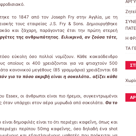
ΑΡΓ
φροδισιακό.
Ζητεί
κε το 1847 από τον Joseph Fry στην Αγγλία, με τη
ΣΥΝ
ειακής τους εταιρείας J.S. Fry & Sons. Δημιουργήθηκε
ΠΑΤΕ
ακάο και ζάχαρη, παράγοντας έτσι την πρώτη στερεή
εργέτες της ανθρωπότητας
.
Ειλικρινά, αν ζούσα τότε,
Η ΦΡ
ΤΑ Γ
τόσο εύκολη όσο πολλοί νομίζουν. Κάθε κακαόδενδρο
υς οποίους οι 400 χρειάζονται για να φτιαχτούν 500
ΣΤ
λάτα κανονικού μεγέθους (85 γραμμάρια) χρειάζονται 68
όν για το πόσο ακριβή είναι η σοκολάτα.. αξίζει κάθε
Χωρί
 Essex, οι άνθρωποι είναι πιο ήρεμοι, συγκεντρωμένοι
ΆΡ
ς όταν υπάρχει στον αέρα μυρωδιά από σοκολάτα.
Θα το
είναι δημοφιλές είναι το ότι περιέχει καφεΐνη, όπως και
περιέχει περίπου 50mg καφεΐνης, όσο δηλαδή ένα shot
γχωμένους και εξαντλημένους μαθητές που πρόκειται να