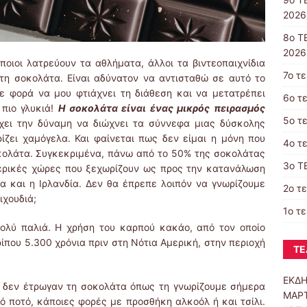
2026
8ο Τ
2026
ποιοι λατρεύουν τα αθλήματα, άλλοι τα βιντεοπαιχνίδια
7ο τ
τη σοκολάτα. Είναι αδύνατον να αντισταθώ σε αυτό το
ε φορά να μου φτιάχνει τη διάθεση και να μετατρέπει
6ο τ
 πιο γλυκιά!
H
σοκολάτα είναι ένας μικρός πειρασμός
5ο τ
Έχει την δύναμη να διώχνει τα σύννεφα μιας δύσκολης
ζει χαμόγελα. Και φαίνεται πως δεν είμαι η μόνη που
4ο τ
κολάτα. Συγκεκριμένα, πάνω από το 50% της σοκολάτας
3ο Τ
ερικές χώρες που ξεχωρίζουν ως προς την κατανάλωση
ία και η Ιρλανδία. Δεν θα έπρεπε λοιπόν να γνωρίζουμε
2ο τ
ιχουδιά;
1ο τ
πολύ παλιά. Η χρήση του καρπού κακάο, από τον οποίο
ίπου 5.300 χρόνια πριν στη Νότια Αμερική, στην περιοχή
ΤΕ
ΕΚΔΗ
ής δεν έτρωγαν τη σοκολάτα όπως τη γνωρίζουμε σήμερα
ΜΑΡΤ
 ποτό, κάποιες φορές με προσθήκη αλκοόλ ή και τσίλι.