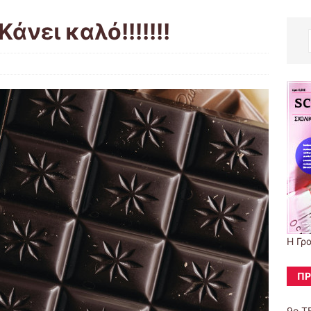
άνει καλό!!!!!!!
Η Γρ
ΠΡ
9ο Τ