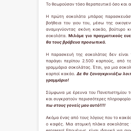
Το θεωρούσαν τόσο θεραπευτικό όσο και α
Η πρώτη σοκολάτα μπάρας παρασκευάστη
βοήθεια του γιου του, μέσω της οικογεν
αναμιγνύοντας σκόνη κακάο, βούτυρο κ
σοκολάτα.
Μιλάμε για πραγματικούς ευ
θα τους βράβευα προσωπικά.
Η παρασκευή της σοκολάτας δεν είναι 
παράγει περίπου 2.500 καρπούς, από το
γραμμάρια σοκολάτας. Έτσι, για μια σοκο
καρποί κακάο.
Δε θα ξαναγκρινιάξω λοιπ
γραμμάριο!
Σύμφωνα με έρευνα του Πανεπιστημίου του
και συγκρατούν περισσότερες πληροφορίε
πω στους γονείς μου αυτό!!!!
Ακόμα ένας από τους λόγους που το κακάο 
ο καφές. Μια ατομική πλάκα σοκολάτας 
espresso! Επομένως, είναι ιδανική για α