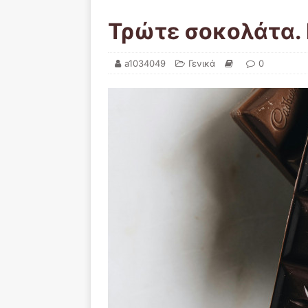
Τρώτε σοκολάτα. Κ
a1034049
Γενικά
0