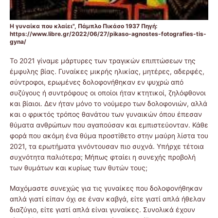
Η γυναίκα που κλαίει", Πάμπλο Πικάσο 1937 Πηγή:
https://www.libre.gr/2022/06/27/pikaso-agnostes-fotografies-tis-
gyna/
Το 2021 γίναμε μάρτυρες των τραγικών επιπτώσεων της
έμφυλης βίας. Γυναίκες μικρής ηλικίας, μητέρες, αδερφές,
σύντροφοι, ερωμένες δολοφονήθηκαν εν ψυχρώ από
συζύγους ή συντρόφους οι οποίοι ήταν κτητικοί, ζηλόφθονοι
και βίαιοι. Δεν ήταν μόνο το νούμερο των δολοφονιών, αλλά
και ο φρικτός τρόπος θανάτου των γυναικών όπου έπεσαν
θύματα ανθρώπων που αγαπούσαν και εμπιστεύονταν. Κάθε
φορά που ακόμη ένα θύμα προστίθετο στην μαύρη λίστα του
2021, τα ερωτήματα γινόντουσαν πιο συχνά. Υπήρχε τέτοια
συχνότητα παλιότερα; Μήπως φταίει η συνεχής προβολή
των θυμάτων και κυρίως των θυτών τους;
Μαχόμαστε συνεχώς για τις γυναίκες που δολοφονήθηκαν
απλά γιατί είπαν όχι σε έναν καβγά, είτε γιατί απλά ήθελαν
διαζύγιο, είτε γιατί απλά είναι γυναίκες. Συνολικά έχουν