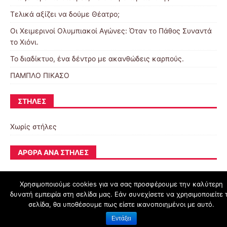
Τελικά αξίζει να δούμε Θέατρο;
Οι Χειμερινοί Ολυμπιακοί Αγώνες: Όταν το Πάθος Συναντά
το Χιόνι.
Το διαδίκτυο, ένα δέντρο με ακανθώδεις καρπούς.
ΠΑΜΠΛΟ ΠΙΚΑΣΟ
ΣΤΉΛΕΣ
Χωρίς στήλες
ΆΡΘΡΑ ΑΝΆ ΣΤΉΛΕΣ
Χρησιμοποιούμε cookies για να σας προσφέρουμε την καλύτερη
δυνατή εμπειρία στη σελίδα μας. Εάν συνεχίσετε να χρησιμοποιείτε 
schoolpress.sch.gr
σελίδα, θα υποθέσουμε πως είστε ικανοποιημένοι με αυτό.
Εντάξει
Όροι Χρήσης schoolpress.sch.gr
|
Δήλωση προσβασιμότητας