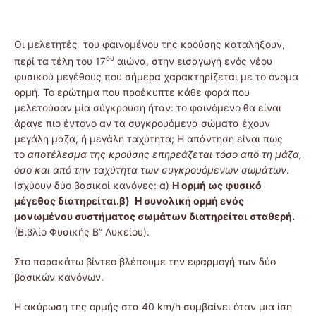
Οι μελετητές του φαινομένου της κρούσης καταλήξουν,
ου
περί τα τέλη του 17
αιώνα, στην εισαγωγή ενός νέου
φυσικού μεγέθους που σήμερα χαρακτηρίζεται με το όνομα
ορμή. Το ερώτημα που προέκυπτε κάθε φορά που
μελετούσαν μία σύγκρουση ήταν: το φαινόμενο θα είναι
άραγε πιο έντονο αν τα συγκρουόμενα σώματα έχουν
μεγάλη μάζα, ή μεγάλη ταχύτητα; Η απάντηση είναι πως
το
αποτέλεσμα της κρούσης επηρεάζεται τόσο από τη μάζα,
όσο και από την ταχύτητα των συγκρουόμενων σωμάτων
.
Ισχύουν δύο βασικοί κανόνες: α)
Η ορμή ως φυσικό
μέγεθος διατηρείται.β)
Η συνολική ορμή ενός
μονωμένου συστήματος σωμάτων διατηρείται σταθερή.
(Βιβλίο Φυσικής Β” Λυκείου).
Στο παρακάτω βίντεο βλέπουμε την εφαρμογή των δύο
βασικών κανόνων.
Η ακύρωση της ορμής στα 40 km/h συμβαίνει όταν μια ίση