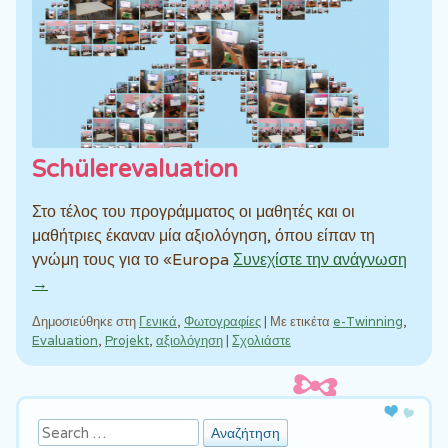
Schülerevaluation
Στο τέλος του προγράμματος οι μαθητές και οι
μαθήτριες έκαναν μία αξιολόγηση, όπου είπαν τη
γνώμη τους για το «Europa
Συνεχίστε την ανάγνωση
→
Δημοσιεύθηκε στη
Γενικά
,
Φωτογραφίες
|
Με ετικέτα
e-Twinning
,
Evaluation
,
Projekt
,
αξιολόγηση
|
Σχολιάστε
Πλοήγηση άρθρων
Αναζήτηση