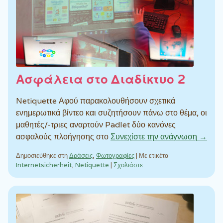
Ασφάλεια στο Διαδίκτυο 2
Netiquette Αφού παρακολουθήσουν σχετικά
ενημερωτικά βίντεο και συζητήσουν πάνω στο θέμα, οι
μαθητές/-τριες αναρτούν Padlet δύο κανόνες
ασφαλούς πλοήγησης στο
Συνεχίστε την ανάγνωση →
Δημοσιεύθηκε στη
Δράσεις
,
Φωτογραφίες
|
Με ετικέτα
Internetsicherheit
,
Netiquette
|
Σχολιάστε