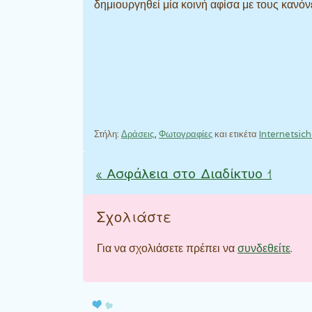
δημιουργηθεί μία κοινή αφίσα με τους κανό
Στήλη:
Δράσεις
,
Φωτογραφίες
και ετικέτα
Internetsich
«
Ασφάλεια στο Διαδίκτυο 1
Πλοήγηση άρθρω
Σχολιάστε
Για να σχολιάσετε πρέπει να
συνδεθείτε
.