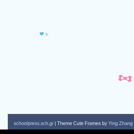
schoolpress.sch.gr
| Theme Cute Frames by
Ying Zhang