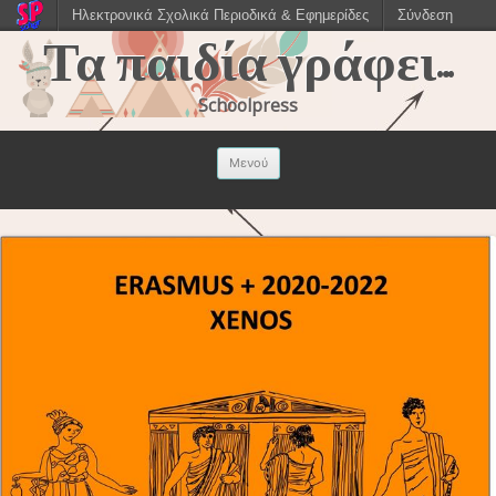
Ηλεκτρονικά Σχολικά Περιοδικά & Εφημερίδες
Σύνδεση
Τα παιδία γράφει…
Schoolpress
Μετάβαση σε
Μενού
περιεχόμενο