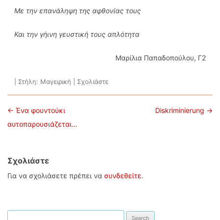
Με την επανάληψη της αφθονίας τους
Και την γήινη γευστική τους απλότητα
Μαρίλια Παπαδοπούλου, Γ2
|
Στήλη:
Μαγειρική
|
Σχολιάστε
Πλοήγηση άρθρων
←
Ένα φουντούκι
Diskriminierung
→
αυτοπαρουσιάζεται…
Σχολιάστε
Για να σχολιάσετε πρέπει να
συνδεθείτε
.
Search for: