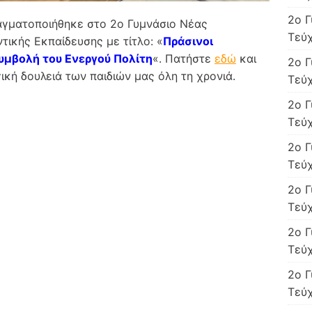
2o Γ
αγματοποιήθηκε στο 2ο Γυμνάσιο Νέας
Τεύχ
ικής Εκπαίδευσης με τίτλο: «
Πράσινοι
συμβολή του Ενεργού Πολίτη
«. Πατήστε
εδώ
και
2o Γ
ική δουλειά των παιδιών μας όλη τη χρονιά.
Τεύχ
2o Γ
Τεύχ
2o Γ
Τεύχ
2o Γ
Τεύ
2o Γ
Τεύχ
2o Γ
Τεύχ