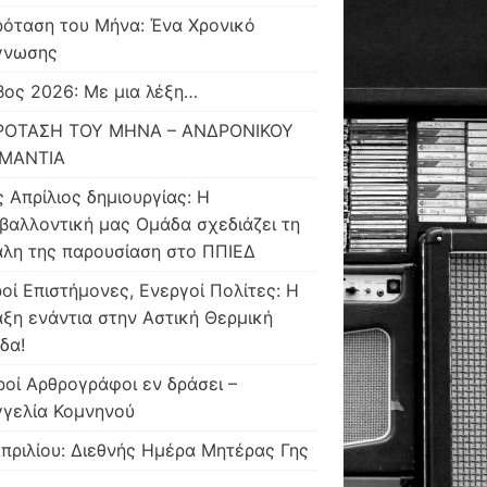
όταση του Μήνα: Ένα Χρονικό
γνωσης
ος 2026: Με μια λέξη…
ΡΟΤΑΣΗ ΤΟΥ ΜΗΝΑ – ΑΝΔΡΟΝΙΚΟΥ
ΜΑΝΤΙΑ
 Απρίλιος δημιουργίας: Η
βαλλοντική μας Ομάδα σχεδιάζει τη
λη της παρουσίαση στο ΠΠΙΕΔ
οί Επιστήμονες, Ενεργοί Πολίτες: Η
άξη ενάντια στην Αστική Θερμική
δα!
οί Αρθρογράφοι εν δράσει –
γγελία Κομνηνού
πριλίου: Διεθνής Ημέρα Μητέρας Γης