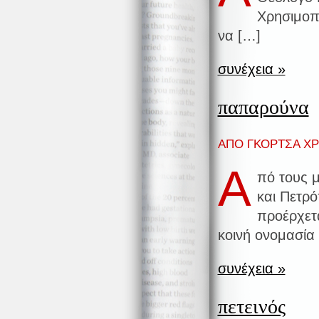
Χρησιμοπο
να […]
συνέχεια »
παπαρούνα
ΑΠΟ ΓΚΟΡΤΣΑ ΧΡΙ
Α
πό τους 
και Πετρ
προέρχετα
κοινή ονομασία
συνέχεια »
πετεινός