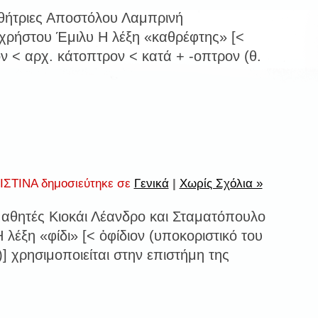
αθήτριες Αποστόλου Λαμπρινή
ηχρήστου Έμιλυ Η λέξη «καθρέφτης» [<
ν < αρχ. κάτοπτρον < κατά + -οπτρον (θ.
ΣΤΙΝΑ δημοσιεύτηκε σε
Γενικά
|
Χωρίς Σχόλια »
μαθητές Κιοκάι Λέανδρο και Σταματόπουλο
 λέξη «φίδι» [< ὀφίδιον (υποκοριστικό του
)] χρησιμοποιείται στην επιστήμη της