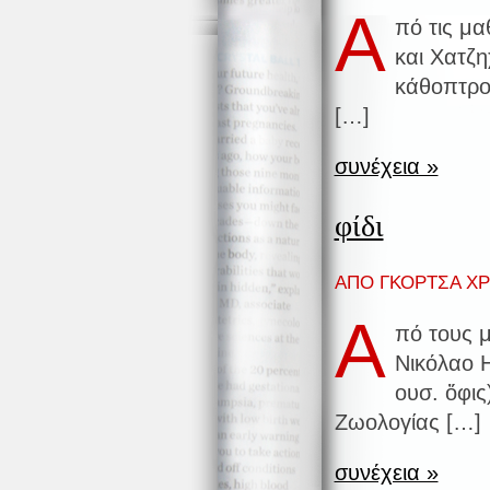
Α
πό τις μ
και Χατζ
κάθοπτρο
[…]
συνέχεια »
φίδι
ΑΠΟ ΓΚΟΡΤΣΑ ΧΡΙ
Α
πό τους 
Νικόλαο Η
ουσ. ὄφις
Ζωολογίας […]
συνέχεια »