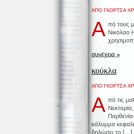
ΑΠΟ ΓΚΟΡΤΣΑ ΧΡΙ
Α
πό τους 
Νικόλαο Η
χρησιμοπο
συνέχεια »
κούκλα
ΑΠΟ ΓΚΟΡΤΣΑ ΧΡΙ
Α
πό τις μα
Νεκταρία
Παρθενία-
κάλυμμα κεφαλή
δηλώσει το […]