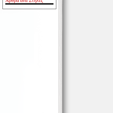
Άρθρα ανά Στήλες