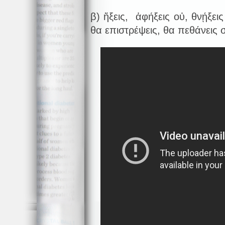
β) ἥξεις, ἀφήξεις οὐ, θνῄξει
θα επιστρέψεις, θα πεθάνεις 