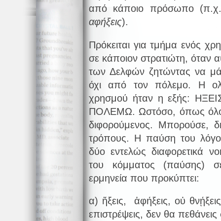
από κάποιο πρόσωπο (π.
αφήξεις
).
Πρόκειται για τμήμα ενός χρ
σε κάποιον στρατιώτη, όταν 
των Δελφών ζητώντας να μάθ
όχι από τον πόλεμο. Η ο
χρησμού ήταν η εξής: ΗΞ
ΠΟΛΕΜΩ. Ωστόσο, όπως όλοι 
διφορούμενος. Μπορούσε, δ
τρόπους. Η παύση του λόγου
δύο εντελώς διαφορετικά ν
του κόμματος (παύσης) σ
ερμηνεία που προκύπτει:
α) ἥξεις, ἀφήξεις, οὐ θνῄξε
επιστρέψεις, δεν θα πεθάνεις