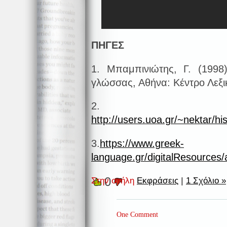
ΠΗΓΕΣ
1. Μπαμπινιώτης, Γ. (1998)
γλώσσας, Αθήνα: Κέντρο Λεξι
2.
http://users.uoa.gr/~nektar/h
3.
https://www.greek-
language.gr/digitalResources
0
Στην στήλη
Εκφράσεις
|
1 Σχόλιο »
One Comment