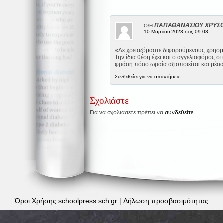
ΠΑΠΑΘΑΝΑΣΙΟΥ ΧΡΥΣ
Ο/Η
10 Μαρτίου 2023 στις 09:03
«Δε χρειαζόμαστε διφορούμενους χρησμού
Την ίδια θέση έχει και ο αγγελιαφόρος 
φράση πόσο ωραία αξιοποιείται και μέ
Συνδεθείτε για να απαντήσετε
Σχολιάστε
Για να σχολιάσετε πρέπει να
συνδεθείτε
.
Όροι Χρήσης schoolpress.sch.gr
|
Δήλωση προσβασιμότητας