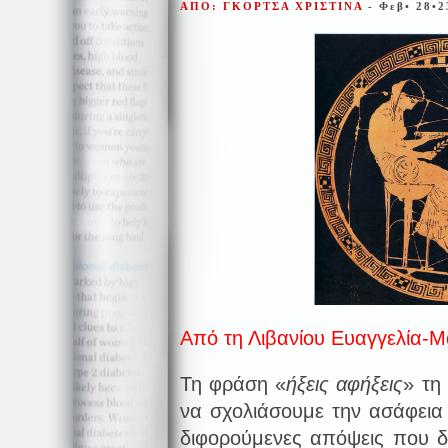
ΑΠΟ: ΓΚΟΡΤΣΑ ΧΡΙΣΤΙΝΑ
- Φεβ• 28•2
Από τη Λιβανίου Ευαγγελία-
Τη φράση «
ήξεις αφήξεις
» τη
να σχολιάσουμε την ασάφεια 
διφορούμενες απόψεις που δι