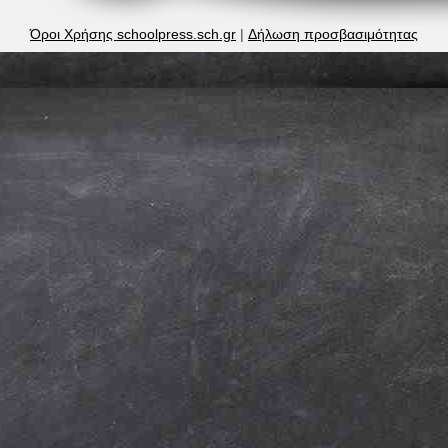
Όροι Χρήσης schoolpress.sch.gr
|
Δήλωση προσβασιμότητας