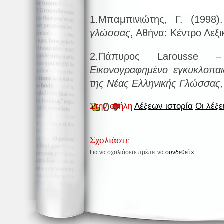
1.Μπαμπινιώτης, Γ. (1998
γλώσσας
, Αθήνα: Κέντρο Λεξι
2.Πάπυρος Larousse 
Εικονογραφημένο εγκυκλοπαιδ
της Νέας Ελληνικής Γλώσσας,
0
Στην στήλη
Λέξεων ιστορία
Οι λέξε
Σχολιάστε
Για να σχολιάσετε πρέπει να
συνδεθείτε
.