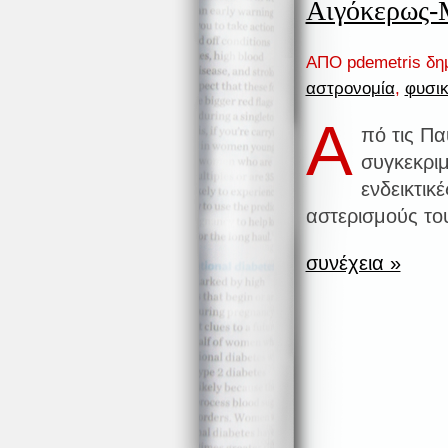
Αιγόκερως-
ΑΠΟ pdemetris δη
αστρονομία
,
φυσικ
Α
πό τις Π
συγκεκρι
ενδεικτι
αστερισμούς το
συνέχεια »