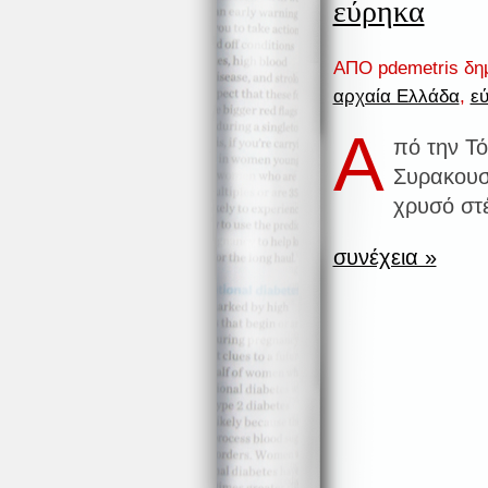
εύρηκα
ΑΠΟ pdemetris δη
αρχαία Ελλάδα
,
ε
Α
πό την Τ
Συρακουσ
χρυσό στ
συνέχεια »