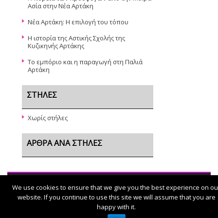
Ασία στην Νέα Αρτάκη
Νέα Αρτάκη: Η επιλογή του τόπου
Η ιστορία της Αστικής Σχολής της
Κυζικηνής Αρτάκης
Το εμπόριο και η παραγωγή στη Παλιά
Αρτάκη
ΣΤΉΛΕΣ
Χωρίς στήλες
ΆΡΘΡΑ ΑΝΆ ΣΤΉΛΕΣ
We use cookies to ensure that we give you the best experience on ou
© 2026
Γενικό Λύκειο Νέας Αρτάκης
website. If you continue to use this site we will assume that you are
happy with it.