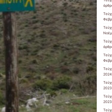
άρθρ
Τεύχ
Φεβρ
Τεύχ
Νοέμ
Τεύχ
άρθρ
Τεύχ
Φεβρ
Τεύχ
2024
Τεύχ
2023
Τεύχ
2023
Τεύχ