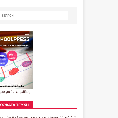
μαγικές ψηφίδες
ΌΣΦΑΤΑ ΤΕΎΧΗ
ος 12ο (Μάρτιος -Απρίλιος-Μάιος 2026)
(17