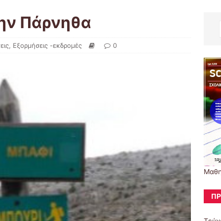
την Πάρνηθα
εις
,
Εξορμήσεις -εκδρομές
0
Μαθη
ΠΡ
Τεύχ