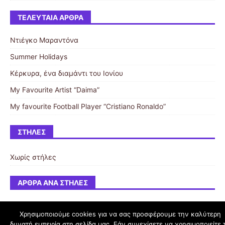
ΤΕΛΕΥΤΑΊΑ ΆΡΘΡΑ
Ντιέγκο Μαραντόνα
Summer Holidays
Κέρκυρα, ένα διαμάντι του Ιονίου
My Favourite Artist “Daima”
My favourite Football Player “Cristiano Ronaldo”
ΣΤΉΛΕΣ
Χωρίς στήλες
ΆΡΘΡΑ ΑΝΆ ΣΤΉΛΕΣ
Χρησιμοποιούμε cookies για να σας προσφέρουμε την καλύτερη
δυνατή εμπειρία στη σελίδα μας. Εάν συνεχίσετε να χρησιμοποιείτε 