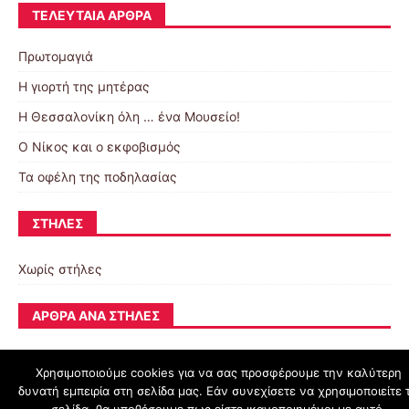
ΤΕΛΕΥΤΑΊΑ ΆΡΘΡΑ
Πρωτομαγιά
Η γιορτή της μητέρας
Η Θεσσαλονίκη όλη … ένα Μουσείο!
Ο Νίκος και ο εκφοβισμός
Τα οφέλη της ποδηλασίας
ΣΤΉΛΕΣ
Χωρίς στήλες
ΆΡΘΡΑ ΑΝΆ ΣΤΉΛΕΣ
Χρησιμοποιούμε cookies για να σας προσφέρουμε την καλύτερη
δυνατή εμπειρία στη σελίδα μας. Εάν συνεχίσετε να χρησιμοποιείτε 
schoolpress.sch.gr