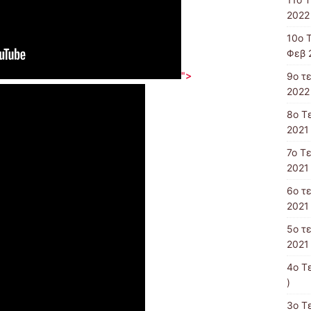
2022 
10o 
Φεβ 
">
9o τ
2022 
8o T
2021 
7o Τ
2021 
6ο τ
2021 
5ο τ
2021 
4o T
)
3ο Τ