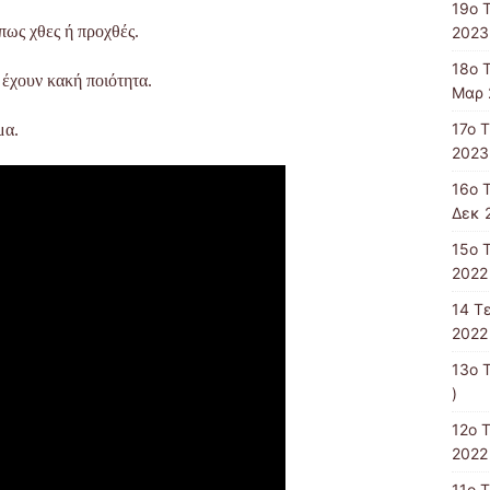
19ο 
πως χθες ή προχθές.
2023
18ο 
 έχουν κακή ποιότητα.
Μαρ 
17ο 
μα.
2023
16ο 
Δεκ 
15o 
2022 
14 T
2022 
13ο 
)
12ο 
2022 
11o 