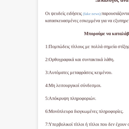
Οι ψευδείς ειδήσεις
παρουσιάζοντα
(fake news)
:
κατασκευασμένες
εσκεμμένα για να εξυπηρε
Μπορούμε να καταλάβο
1
:
Πομπώδεις τίτλους με πολλά σημεία στίξης
2
:
Ορθογραφικά και συντακτικά λάθη.
3
:
Αυτόματες μεταφράσεις κειμένου.
4
:
Μη λειτουργικοί σύνδεσμοι.
5
:
Απόκρυψη πληροφοριών.
6
:
Μονόπλευρα διογκωμένες πληροφορίες.
7
:
Υπερβολικοί τίτλοι ή τίτλοι που δεν έχουν