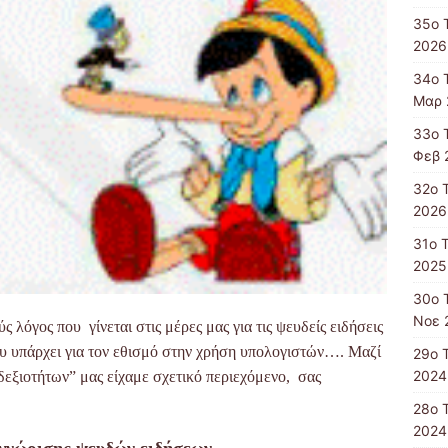
35ο 
2026
34ο 
Μαρ 
33ο 
Φεβ 
32ο 
2026
31ο 
2025
30ο 
Νοε 
ύς λόγος που γίνεται σ
τις μέρες μας
για τις ψευδείς ειδήσεις
 υπάρχει για τον εθισμό στην χρήση υπολογιστών…. Μαζί
29ο 
2024
δεξιοτήτων” μας είχαμε σχετικό περιεχόμενο, σας
28ο 
2024
γνώρισης ψευδών ειδήσεων