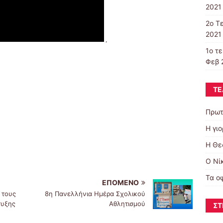
2021 
2o T
2021 
,
1ο τ
Φεβ 
ΤΕ
Πρωτ
Η γι
Η Θε
Ο Νί
Τα ο
ΕΠΌΜΕΝΟ
 τους
8η Πανελλήνια Ημέρα Σχολικού
τυξης
Αθλητισμού
ΣΤ