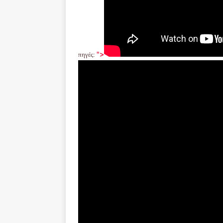
">
πηγές
: