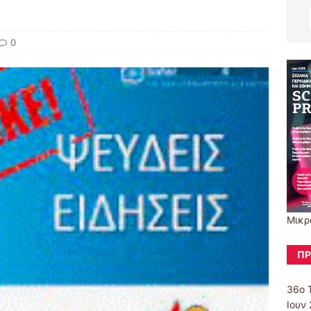
0
Μικρ
ΠΡ
36ο 
Ιουν 