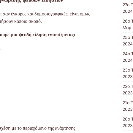
27ο 
2024
ι σαν έγκυρες και
δημοσιογραφικές, είναι όμως
26ο 
τήσουν κάποιο σκοπό.
Μαρ 
υμε μια ψευδή είδηση εντοπίζοντας
:
25ο 
2024
.
24ο 
2024
23ο 
2023
22ο 
2023
21ο 
2023
20ο 
2023
 σχέση με το περιεχόμενο της ανάρτησης