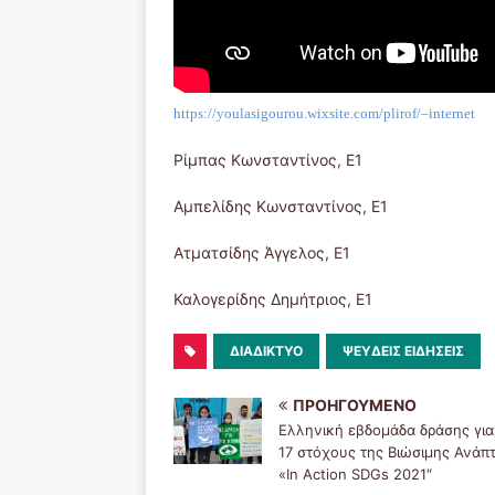
https://youlasigourou.wixsite.com/plirof/–internet
Ρίμπας Κωνσταντίνος, Ε1
Αμπελίδης Κωνσταντίνος, Ε1
Ατματσίδης Άγγελος, Ε1
Καλογερίδης Δημήτριος, Ε1
ΔΙΑΔΊΚΤΥΟ
ΨΕΥΔΕΊΣ ΕΙΔΉΣΕΙΣ
ΠΡΟΗΓΟΎΜΕΝΟ
Ελληνική εβδομάδα δράσης για
17 στόχους της Βιώσιμης Ανάπ
«Ιn Action SDGs 2021″