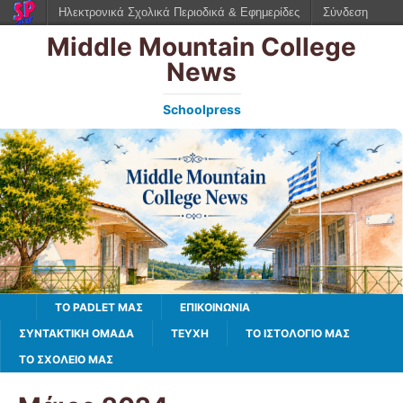
Ηλεκτρονικά Σχολικά Περιοδικά & Εφημερίδες
Σύνδεση
Middle Mountain College
News
Schoolpress
TO PADLET ΜΑΣ
ΕΠΙΚΟΙΝΩΝΙΑ
ΣΥΝΤΑΚΤΙΚΗ ΟΜΑΔΑ
ΤΕΥΧΗ
ΤΟ ΙΣΤΟΛΌΓΙΌ ΜΑΣ
ΤΟ ΣΧΟΛΕΙΟ ΜΑΣ