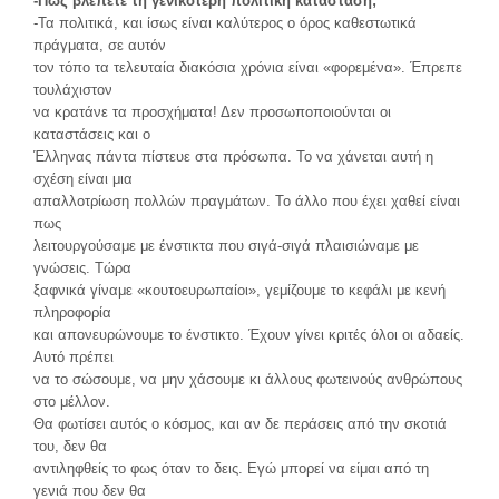
-Πώς βλέπετε τη γενικότερη πολιτική κατάσταση;
-Τα πολιτικά, και ίσως είναι καλύτερος ο όρος καθεστωτικά
πράγματα, σε αυτόν
τον τόπο τα τελευταία διακόσια χρόνια είναι «φορεμένα». Έπρεπε
τουλάχιστον
να κρατάνε τα προσχήματα! Δεν προσωποποιούνται οι
καταστάσεις και ο
Έλληνας πάντα πίστευε στα πρόσωπα. Το να χάνεται αυτή η
σχέση είναι μια
απαλλοτρίωση πολλών πραγμάτων. Το άλλο που έχει χαθεί είναι
πως
λειτουργούσαμε με ένστικτα που σιγά-σιγά πλαισιώναμε με
γνώσεις. Τώρα
ξαφνικά γίναμε «κουτοευρωπαίοι», γεμίζουμε το κεφάλι με κενή
πληροφορία
και απονευρώνουμε το ένστικτο. Έχουν γίνει κριτές όλοι οι αδαείς.
Αυτό πρέπει
να το σώσουμε, να μην χάσουμε κι άλλους φωτεινούς ανθρώπους
στο μέλλον.
Θα φωτίσει αυτός ο κόσμος, και αν δε περάσεις από την σκοτιά
του, δεν θα
αντιληφθείς το φως όταν το δεις. Εγώ μπορεί να είμαι από τη
γενιά που δεν θα