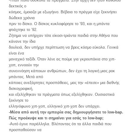
-Ήταν πολύ δύσκολα τα πράγματα. Στην αρχή δεν ήταν καθόλου
δεκτικός ο
κόσμος, έμοιαζα με εξωγήινο. Βέβαια το πράγμα είχε ξεκινήσει
δώδεκα χρόνια
πριν το δίσκο. Ο δίσκος κυκλοφόρησε το ’93, και η μπάντα
φτιάχτηκε το ’92.
Ζήτημα να υπήρχαν τότε είκοσι-τριάντα παιδιά στην Αθήνα που
κάνανε την ίδια
δουλειά, δεν υπήρχε περίπτωση να βρεις κόσμο εύκολα. Γενικά
είναι ένα
μοναχικό ταξίδι. Όταν λένε ας πούμε για γκρουπάκια στο χιπ-
χοπ, εννοούν την
συνεννόηση κάποιων ανθρώπων, δεν έχει τη λογική μιας ροκ
μπάντας. Μετά από
κάποιες ανεξάρτητες προσπάθειες, μας την «έπεσε» μια διεθνής
δισκογραφική,
και εξελίχθηκαν τα πράγματα όπως εξελίχθηκαν. Ουσιαστικά
ξεκίνησε το
ελληνόφωνο χιπ-χοπ, ελληνικό χιπ-χοπ δεν υπάρχει.
-Μέσα από αυτή την εμπειρία σας δημιουργήσατε το low-bap.
Πώς προέκυψε
και τι σημαίνει για εσάς το low-bap;
-Αυτό έγινε παράλληλα. Βλέποντας ότι τα άλλα παιδιά που
προσπαθούσαν να