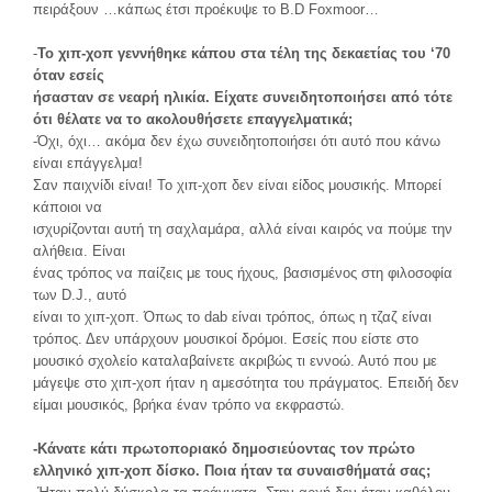
πειράξουν …κάπως έτσι προέκυψε το B.D Foxmoor…
-
Το χιπ-χοπ γεννήθηκε κάπου στα τέλη της δεκαετίας του ‘70
όταν εσείς
ήσασταν σε νεαρή ηλικία. Είχατε συνειδητοποιήσει από τότε
ότι θέλατε να το
ακολουθήσετε επαγγελματικά;
-Όχι, όχι… ακόμα δεν έχω συνειδητοποιήσει ότι αυτό που κάνω
είναι επάγγελμα!
Σαν παιχνίδι είναι! Το χιπ-χοπ δεν είναι είδος μουσικής. Μπορεί
κάποιοι να
ισχυρίζονται αυτή τη σαχλαμάρα, αλλά είναι καιρός να πούμε την
αλήθεια. Είναι
ένας τρόπος να παίζεις με τους ήχους, βασισμένος στη φιλοσοφία
των D.J., αυτό
είναι το χιπ-χοπ. Όπως το dab είναι τρόπος, όπως η τζαζ είναι
τρόπος. Δεν υπάρχουν μουσικοί δρόμοι. Εσείς που είστε στο
μουσικό σχολείο καταλαβαίνετε ακριβώς τι εννοώ. Αυτό που με
μάγεψε στο χιπ-χοπ ήταν η αμεσότητα του πράγματος. Επειδή δεν
είμαι μουσικός, βρήκα έναν τρόπο να εκφραστώ.
-Κάνατε κάτι πρωτοποριακό δημοσιεύοντας τον πρώτο
ελληνικό χιπ-χοπ δίσκο.
Ποια ήταν τα συναισθήματά σας;