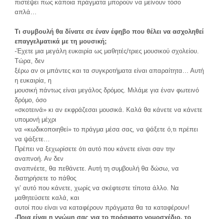
πιστέψει πως κάποια πράγματα μπορούν να μείνουν τόσο
απλά…
Τι συμβουλή θα δίνατε σε έναν έφηβο που θέλει να ασχοληθεί
επαγγελματικά
με τη μουσική;
-Έχετε μια μεγάλη ευκαιρία ως μαθητές/τριες μουσικού σχολείου.
Τώρα, δεν
ξέρω αν οι μπάντες και τα συγκροτήματα είναι απαραίτητα… Αυτή
η ευκαιρία, η
μουσική πάντως είναι μεγάλος δρόμος. Μιλάμε για έναν φωτεινό
δρόμο, όσο
«σκοτεινά» κι αν εκφράζεσαι μουσικά. Καλά θα κάνετε να κάνετε
υπομονή μέχρι
να «κωδικοποιηθεί» το πράγμα μέσα σας, να ψάξετε ό,τι πρέπει
να ψάξετε…
Πρέπει να ξεχωρίσετε ότι αυτό που κάνετε είναι σαν την
αναπνοή. Αν δεν
αναπνέετε, θα πεθάνετε. Αυτή τη συμβουλή θα δώσω, να
διατηρήσετε το πάθος
γι’ αυτό που κάνετε, χωρίς να σκέφτεστε τίποτα άλλο. Να
μαθητεύσετε καλά, και
αυτοί που είναι να καταφέρουν πράγματα θα τα καταφέρουν!
-Ποια είναι η γνώμη σας για το πρόσφατο νομοσχέδιο, το