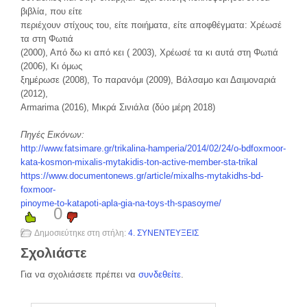
βιβλία, που είτε
περιέχουν στίχους του, είτε ποιήματα, είτε αποφθέγματα: Χρέωσέ
τα στη Φωτιά
(2000), Από δω κι από κει ( 2003), Χρέωσέ τα κι αυτά στη Φωτιά
(2006), Κι όμως
ξημέρωσε (2008), Το παρανόμι (2009), Βάλσαμο και Δαιμοναριά
(2012),
Armarima (2016), Μικρά Σινιάλα (δύο μέρη 2018)
Πηγές Εικόνων:
http://www.fatsimare.gr/trikalina-hamperia/2014/02/24/o-bdfoxmoor-
kata-kosmon-mixalis-mytakidis-ton-active-member-sta-trikal
https://www.documentonews.gr/article/mixalhs-mytakidhs-bd-
foxmoor-
pinoyme-to-katapoti-apla-gia-na-toys-th-spasoyme/
0
Δημοσιεύτηκε στη στήλη:
4. ΣΥΝΕΝΤΕΥΞΕΙΣ
Σχολιάστε
Για να σχολιάσετε πρέπει να
συνδεθείτε
.