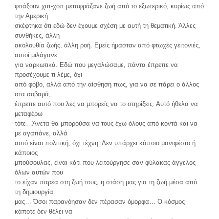
φτιάξουν χιπ-χοπ μεταφράζανε ζωή από το εξωτερικό, κυρίως από
την Αμερική
σκέφτηκα ότι εδώ δεν έχουμε σχέση με αυτή τη θεματική. Άλλες
συνθήκες, άλλη
ακολουθία ζωής, άλλη ροή. Εμείς ήμασταν από φτωχές γειτονιές,
αυτοί μιλάγανε
για ναρκωτικά. Εδώ που μεγαλώσαμε, πάντα έπρεπε να
προσέχουμε τι λέμε, όχι
από φόβο, αλλά από την αίσθηση πως, για να σε πάρει ο άλλος
στα σοβαρά,
έπρεπε αυτό που λες να μπορείς να το στηρίξεις. Αυτό ήθελα να
μεταφέρω
τότε…Άνετα θα μπορούσα να τους έχω όλους από κοντά και να
με αγαπάνε, αλλά
αυτό είναι πολιτική, όχι τέχνη. Δεν υπάρχει κάποιο μανιφέστο ή
κάποιος
μπούσουλας, είναι κάτι που λειτούργησε σαν φύλακας άγγελος
όλων αυτών που
το είχαν παρέα στη ζωή τους, η στάση μας για τη ζωή μέσα από
τη δημιουργία
μας… Όσοι παρανόησαν δεν πέρασαν όμορφα… Ο κόσμος
κάποτε δεν θέλει να