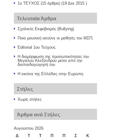
1o TEYXOΣ
(15 άρθρα) (19 Δεκ 2015 )
Τελευταία Άρθρα
Σχολικός Εκφοβισμός (Bullying)
Ποια μουσική ακούνε οι μαθητές του ΜΣΠ;
Editorial 1ου Τεύχους
Η διαμόρφωση της προσωπικότητας του
Μεγάλου Αλεξάνδρου μέσα από την
διαπαιδαγώγησή του
Η εικόνα της Ελλάδας στην Ευρώπη
Στήλες
Χωρίς στήλες
Άρθρα ανά Στήλες
Αυγούστου 2026
Δ
Τ
Τ
Π
Π
Σ
Κ