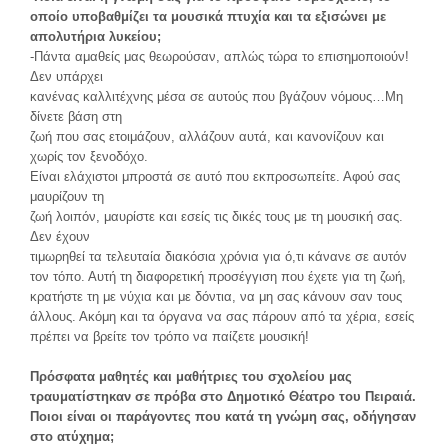
οποίο υποβαθμίζει
τα μουσικά πτυχία και τα εξισώνει με
απολυτήρια λυκείου;
-Πάντα αμαθείς μας θεωρούσαν, απλώς τώρα το επισημοποιούν!
Δεν υπάρχει
κανένας καλλιτέχνης μέσα σε αυτούς που βγάζουν νόμους…Μη
δίνετε βάση στη
ζωή που σας ετοιμάζουν, αλλάζουν αυτά, και κανονίζουν και
χωρίς τον ξενοδόχο.
Είναι ελάχιστοι μπροστά σε αυτό που εκπροσωπείτε. Αφού σας
μαυρίζουν τη
ζωή λοιπόν, μαυρίστε και εσείς τις δικές τους με τη μουσική σας.
Δεν έχουν
τιμωρηθεί τα τελευταία διακόσια χρόνια για ό,τι κάνανε σε αυτόν
τον τόπο. Αυτή τη διαφορετική προσέγγιση που έχετε για τη ζωή,
κρατήστε τη με νύχια και με δόντια, να μη σας κάνουν σαν τους
άλλους. Ακόμη και τα όργανα να σας πάρουν από τα χέρια, εσείς
πρέπει να βρείτε τον τρόπο να παίζετε μουσική!
Πρόσφατα μαθητές και μαθήτριες του σχολείου μας
τραυματίστηκαν σε πρόβα
στο Δημοτικό Θέατρο του Πειραιά.
Ποιοι είναι οι παράγοντες που κατά τη
γνώμη σας, οδήγησαν
στο ατύχημα;