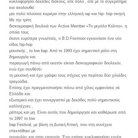
κυκλοφορήσει δεκάδες δίσκους, είτε σόλο , είτε με το συγκρότημα
και ακολουθεί
μια πολύ πλούσια καριέρα στην ελληνική rap και hip- hop σκηνή.
Mε την τρίτη
δισκογραφική δουλειά των Active Member «Το μεγάλο Κόλπο», η
οποία τους
έκανε ευρύτερα γνωστούς, ο B.D.Foxmoor εγκαινίασε ένα νέο
είδος hip-hop
μουσικής , το low bap. Aπό το 1993 έχει σημαντικό ρόλο στη
δημιουργία και
παραγωγή πάνω από εκατόν είκοσι δισκογραφικών δουλειών,
ενώ έχει συνθέσει
τη μουσική και έχει γράψει τους στίχους για περίπου δύο χιλιάδες
τραγούδια.
Επίσης έχει πραγματοποιήσει πάνω από χίλιες εμφανίσεις σε
Ελλάδα και
εξωτερικό και έχει συνεργαστεί με δεκάδες πολύ σημαντικούς
καλλιτέχνες ,
ράπερς και μη. Είναι αυτός που δημιούργησε και καθιέρωσε από
το 1997 το low
bap Festival, με βάση τη Δυτική Αττική, που στη συνέχεια
επεκτάθηκε με
συναυλίες και στην επαρχία. Έχει επίσης κυκλοφορήσει εννέα