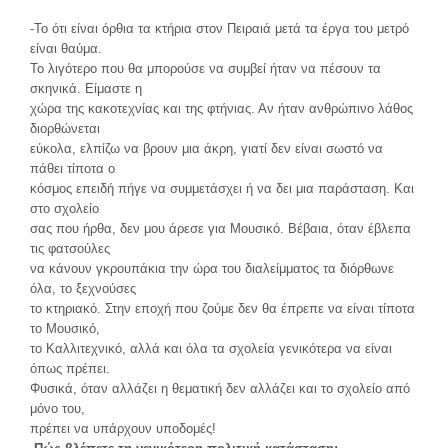
-Το ότι είναι όρθια τα κτήρια στον Πειραιά μετά τα έργα του μετρό
είναι θαύμα.
Το λιγότερο που θα μπορούσε να συμβεί ήταν να πέσουν τα
σκηνικά. Είμαστε η
χώρα της κακοτεχνίας και της φτήνιας. Αν ήταν ανθρώπινο λάθος
διορθώνεται
εύκολα, ελπίζω να βρουν μια άκρη, γιατί δεν είναι σωστό να
πάθει τίποτα ο
κόσμος επειδή πήγε να συμμετάσχει ή να δει μια παράσταση. Και
στο σχολείο
σας που ήρθα, δεν μου άρεσε για Μουσικό. Βέβαια, όταν έβλεπα
τις φατσούλες
να κάνουν γκρουπάκια την ώρα του διαλείμματος τα διόρθωνε
όλα, το ξεχνούσες
το κτηριακό. Στην εποχή που ζούμε δεν θα έπρεπε να είναι τίποτα
το Μουσικό,
το Καλλιτεχνικό, αλλά και όλα τα σχολεία γενικότερα να είναι
όπως πρέπει.
Φυσικά, όταν αλλάζει η θεματική δεν αλλάζει και το σχολείο από
μόνο του,
πρέπει να υπάρχουν υποδομές!