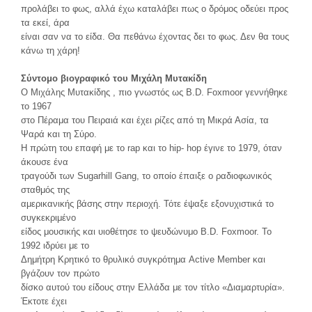
προλάβει το φως, αλλά έχω καταλάβει πως ο δρόμος οδεύει προς
τα εκεί, άρα
είναι σαν να το είδα. Θα πεθάνω έχοντας δει το φως. Δεν θα τους
κάνω τη χάρη!
Σύντομο βιογραφικό του Μιχάλη Μυτακίδη
O Mιχάλης Μυτακίδης , πιο γνωστός ως B.D. Foxmoor γεννήθηκε
το 1967
στο Πέραμα του Πειραιά και έχει ρίζες από τη Μικρά Ασία, τα
Ψαρά και τη Σύρο.
Η πρώτη του επαφή με το rap και το hip- hop έγινε το 1979, όταν
άκουσε ένα
τραγούδι των Sugarhill Gang, το οποίο έπαιξε ο ραδιοφωνικός
σταθμός της
αμερικανικής βάσης στην περιοχή. Τότε έψαξε εξονυχιστικά το
συγκεκριμένο
είδος μουσικής και υιοθέτησε το ψευδώνυμο B.D. Foxmoor. To
1992 ιδρύει με το
Δημήτρη Κρητικό το θρυλικό συγκρότημα Active Member και
βγάζουν τον πρώτο
δίσκο αυτού του είδους στην Ελλάδα με τον τίτλο «Διαμαρτυρία».
Έκτοτε έχει