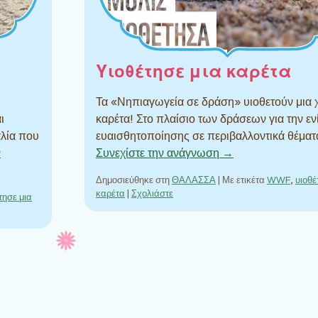
Υιοθέτησε μια καρέτα
Τα «Νηπιαγωγεία σε δράση» υιοθετούν μια
ι
καρέτα! Στο πλαίσιο των δράσεων για την ε
λία που
ευαισθητοποίησης σε περιβαλλοντικά θέματ
ν
Συνεχίστε την ανάγνωση →
Δημοσιεύθηκε στη
ΘΑΛΑΣΣΑ
|
Με ετικέτα
WWF
,
υιοθέ
καρέτα
|
Σχολιάστε
τησε μια