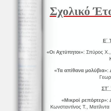
Σχολικό Έτ
Ε΄ 
«Οι Αχτύπητοι»
: Σπύρος Χ.,
«Τα απίθανα μολύβια»
:
Γεωρ
ΣΤ΄
«
Μικροί ρεπόρτερ»
:
Κωνσταντίνος Τ., Ματίλντα