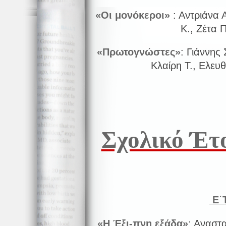
«Οι μονόκεροι»
: Αντριάνα 
Κ., Ζέτα Π
«Πρωτογνώστες»
: Γιάννης 
Κλαίρη Τ., Ελευθ
Σχολικό Έτ
Ε΄
«Η Έξι-πνη εξάδα»
: Αναστα