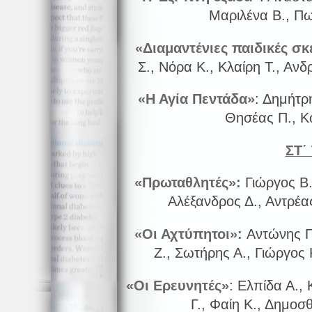
Μαριλένα Β., Πω
«Διαμαντένιες παιδικές σκ
Σ., Νόρα Κ., Κλαίρη Τ., Ανδ
«Η Αγία Πεντάδα»
: Δημήτρη
Θησέας Π., Κ
ΣΤ΄
«Πρωταθλητές»:
Γιώργος Β.
Αλέξανδρος Δ., Αντρέας
«Οι Αχτύπητοι»:
Αντώνης Γ.
Ζ., Σωτήρης Α., Γιώργος 
«Οι Ερευνητές»
: Ελπίδα Α., 
Γ., Φαίη Κ., Δημοσθ