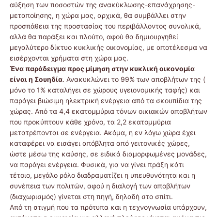
αύξηση των ποσοστών της ανακύκλωσης-επανάχρησης-
μεταποίησης, η χώρα μας, αρχικά, θα συμβάλλει στην
προσπάθεια της προστασίας του περιβάλλοντος συνολικά,
αλλά θα παράξει και πλούτο, αφού θα δημιουργηθεί
μεγαλύτερο δίκτυο κυκλικής οικονομίας, με αποτέλεσμα να
εισέρχονται χρήματα στη χώρα μας.
Ένα παράδειγμα προς μίμηση στην κυκλική οικονομία
είναι η Σουηδία
. Ανακυκλώνει το 99% των αποβλήτων της (
μόνο το 1% καταλήγει σε χώρους υγειονομικής ταφής) και
παράγει βιώσιμη ηλεκτρική ενέργεια από τα σκουπίδια της
χώρας. Από τα 4,4 εκατομμύρια τόνων οικιακών αποβλήτων
που προκύπτουν κάθε χρόνο, τα 2,2 εκατομμύρια
μετατρέπονται σε ενέργεια. Ακόμα, η εν λόγω χώρα έχει
καταφέρει να εισάγει απόβλητα από γειτονικές χώρες,
ώστε μέσω της καύσης, σε ειδικά διαμορφωμένες μονάδες,
να παράγει ενέργεια. Φυσικά, για να γίνει πράξη κάτι
τέτοιο, μεγάλο ρόλο διαδραματίζει η υπευθυνότητα και η
συνέπεια των πολιτών, αφού η διαλογή των αποβλήτων
(διαχωρισμός) γίνεται στη πηγή, δηλαδή στο σπίτι.
Από τη στιγμή που τα πρότυπα και η τεχνογνωσία υπάρχουν,