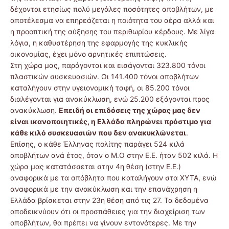
δέχονται ετησίως πολύ μεγάλες ποσότητες αποβλήτων, με
αποτέλεσμα να επηρεάζεται η ποιότητα του αέρα αλλά και
η προοπτική της αύξησης του περιθωρίου κέρδους. Με λίγα
λόγια, η καθυστέρηση της εφαρμογής της κυκλικής
οικονομίας, έχει μόνο αρνητικές επιπτώσεις.
Στη χώρα μας, παράγονται και εισάγονται 323.800 τόνοι
πλαστικών συσκευασιών. Οι 141.400 τόνοι αποβλήτων
καταλήγουν στην υγειονομική ταφή, οι 85.200 τόνοι
διαλέγονται για ανακύκλωση, ενώ 25.200 εξάγονται προς
ανακύκλωση.
Επειδή οι επιδόσεις της χώρας μας δεν
είναι ικανοποιητικές, η Ελλάδα πληρώνει πρόστιμο για
κάθε κιλό συσκευασιών που δεν ανακυκλώνεται
.
Επίσης, ο κάθε Έλληνας πολίτης παράγει 524 κιλά
αποβλήτων ανά έτος, όταν ο Μ.Ο στην Ε.Ε. ήταν 502 κιλά. Η
χώρα μας κατατάσσεται στην 4η θέση (στην Ε.Ε.)
αναφορικά με τα απόβλητα που καταλήγουν στα ΧΥΤΑ, ενώ
αναφορικά με την ανακύκλωση και την επανάχρηση η
Ελλάδα βρίσκεται στην 23η θέση από τις 27. Τα δεδομένα
αποδεικνύουν ότι οι προσπάθειες για την διαχείριση των
αποβλήτων, θα πρέπει να γίνουν εντονότερες. Με την