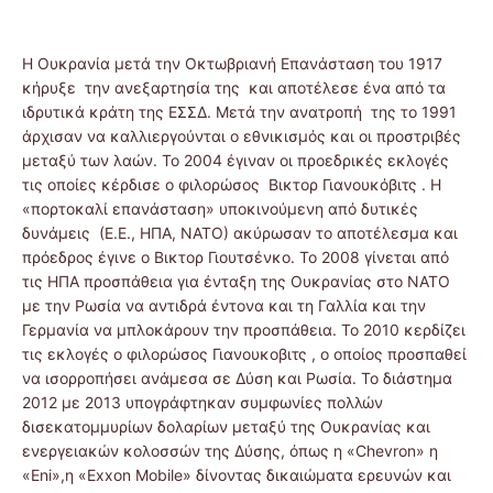
Η Ουκρανία μετά την Οκτωβριανή Επανάσταση του 1917
κήρυξε την ανεξαρτησία της και αποτέλεσε ένα από τα
ιδρυτικά κράτη της ΕΣΣΔ. Μετά την ανατροπή της το 1991
άρχισαν να καλλιεργούνται ο εθνικισμός και οι προστριβές
μεταξύ των λαών. Το 2004 έγιναν οι προεδρικές εκλογές
τις οποίες κέρδισε ο φιλορώσος Βικτορ Γιανουκόβιτς . Η
«πορτοκαλί επανάσταση» υποκινούμενη από δυτικές
δυνάμεις (Ε.Ε., ΗΠΑ, ΝΑΤΟ) ακύρωσαν το αποτέλεσμα και
πρόεδρος έγινε ο Βικτορ Γιουτσένκο. Το 2008 γίνεται από
τις ΗΠΑ προσπάθεια για ένταξη της Ουκρανίας στο ΝΑΤΟ
με την Ρωσία να αντιδρά έντονα και τη Γαλλία και την
Γερμανία να μπλοκάρουν την προσπάθεια. Το 2010 κερδίζει
τις εκλογές ο φιλορώσος Γιανουκοβιτς , ο οποίος προσπαθεί
να ισορροπήσει ανάμεσα σε Δύση και Ρωσία. Το διάστημα
2012 με 2013 υπογράφτηκαν συμφωνίες πολλών
δισεκατομμυρίων δολαρίων μεταξύ της Ουκρανίας και
ενεργειακών κολοσσών της Δύσης, όπως η «Chevron» η
«Eni»,η «Exxon Mobile» δίνοντας δικαιώματα ερευνών και