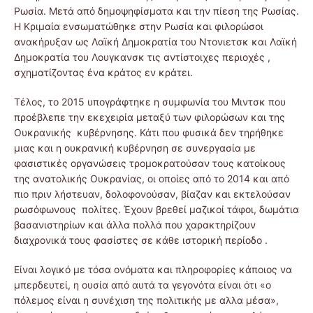
Ρωσία. Μετά από δημοψηφίσματα και την πίεση της Ρωσίας.
Η Κριμαία ενσωματώθηκε στην Ρωσία και φιλορώσοι
ανακήρυξαν ως Λαϊκή Δημοκρατία του Ντονιετσκ και Λαϊκή
Δημοκρατία του Λουγκανσκ τις αντίστοιχες περιοχές ,
σχηματίζοντας ένα κράτος εν κράτει.
Τέλος, το 2015 υπογράφτηκε η συμφωνία του Μιντσκ που
προέβλεπε την εκεχειρία μεταξύ των φιλορώσων και της
Ουκρανικής κυβέρνησης. Κάτι που φυσικά δεν τηρήθηκε
μιας και η ουκρανική κυβέρνηση σε συνεργασία με
φασιστικές οργανώσεις τρομοκρατούσαν τους κατοίκους
της ανατολικής Ουκρανίας, οι οποίες από το 2014 και από
πιο πριν λήστευαν, δολοφονούσαν, βίαζαν και εκτελούσαν
ρωσόφωνους πολίτες. Έχουν βρεθεί μαζικοί τάφοι, δωμάτια
βασανιστηρίων και άλλα πολλά που χαρακτηρίζουν
διαχρονικά τους φασίστες σε κάθε ιστορική περίοδο .
Είναι λογικό με τόσα ονόματα και πληροφορίες κάποιος να
μπερδευτεί, η ουσία από αυτά τα γεγονότα είναι ότι «ο
πόλεμος είναι η συνέχιση της πολιτικής με αλλα μέσα»,