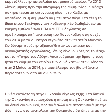
εκμετάλλευσης πετρελαίου και φυσικού αερίου. Το 2013
λίγους μήνες πριν την υπογραφή της συμφωνίας, η Μόσχα
άσκησε τεράστια οικονομική πίεση στο Κίεβο, με
αποτέλεσμα η συμφωνία να μπει στον πάγο. Στα τέλη του
ίδιου έτους ξεκίνησαν αντικυβερνητικές διαδηλώσεις με
ενεργή εμπλοκή των ΗΠΑ και ΕΕ. Οδηγώντας σε
πραξικοπηματική ανατροπή του Γιανουκόβιτς στις αρχές
του 2014 με τα αιματηρά γεγονότα στην πλατεία Μαιντάν.
Ως δύναμη κρούσης αξιοποιήθηκαν φασιστικές και
νεοναζιστικές οργανώσεις, όπως είναι ο «Δεξιός τομέας»
και το «Τάγμα του Αζόφ». Αποκορύφωμα της δράσης τους
ήταν το κάψιμο του κτιρίου των συνδικάτων στην Οδησσό
στις 2 Μαίου το 2014, με αποτέλεσμα τον βίαιο θάνατο
περισσότερων από 40 ανθρώπων.
Η νέα κατάσταση στην Ουκρανία είχε ως εξής. Στα δυτικά
της Ουκρανίας κυριαρχούσε η άποψη ότι η Ουκρανία πρέπει
να δεθεί οικονομικά, πολιτικά αλλά και στρατιωτικά με την
Δύση, ενώ στα ανατολικά της Ουκρανίας ότι έπρεπε με την