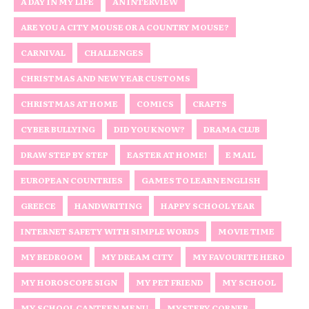
A DAY IN MY LIFE
AN INTERVIEW
ARE YOU A CITY MOUSE OR A COUNTRY MOUSE?
CARNIVAL
CHALLENGES
CHRISTMAS AND NEW YEAR CUSTOMS
CHRISTMAS AT HOME
COMICS
CRAFTS
CYBER BULLYING
DID YOU KNOW?
DRAMA CLUB
DRAW STEP BY STEP
EASTER AT HOME!
E MAIL
EUROPEAN COUNTRIES
GAMES TO LEARN ENGLISH
GREECE
HANDWRITING
HAPPY SCHOOL YEAR
INTERNET SAFETY WITH SIMPLE WORDS
MOVIE TIME
MY BEDROOM
MY DREAM CITY
MY FAVOURITE HERO
MY HOROSCOPE SIGN
MY PET FRIEND
MY SCHOOL
MY SCHOOL CANTEEN MENU
MYSTERY CORNER