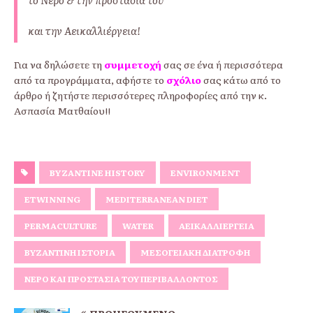
και την Αεικαλλιέργεια!
Για να δηλώσετε τη
συμμετοχή
σας σε ένα ή περισσότερα
από τα προγράμματα, αφήστε το
σχόλιο
σας κάτω από το
άρθρο ή ζητήστε περισσότερες πληροφορίες από την κ.
Ασπασία Ματθαίου!!
BYZANTINE HISTORY
ENVIRONMENT
ETWINNING
MEDITERRANEAN DIET
PERMACULTURE
WATER
ΑΕΙΚΑΛΛΙΈΡΓΕΙΑ
ΒΥΖΑΝΤΙΝΉ ΙΣΤΟΡΊΑ
ΜΕΣΟΓΕΙΑΚΉ ΔΙΑΤΡΟΦΉ
ΝΕΡΌ ΚΑΙ ΠΡΟΣΤΑΣΊΑ ΤΟΥ ΠΕΡΙΒΆΛΛΟΝΤΟΣ
ΠΡΟΗΓΟΎΜΕΝΟ