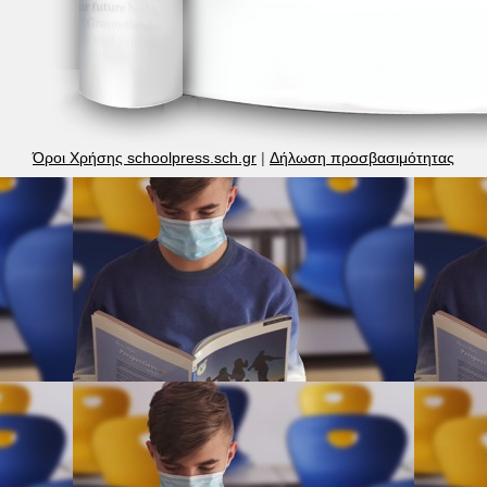
Όροι Χρήσης schoolpress.sch.gr
|
Δήλωση προσβασιμότητας