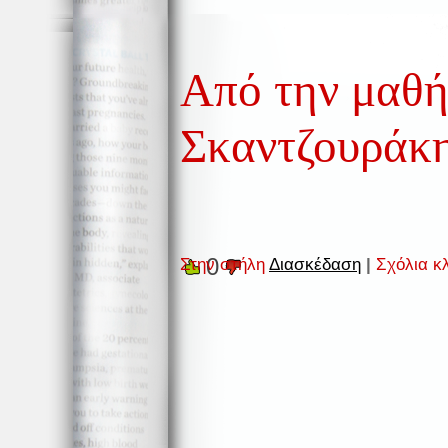
Από την μαθή
Σκαντζουράκ
0
Στην στήλη
Διασκέδαση
|
Σχόλια κ