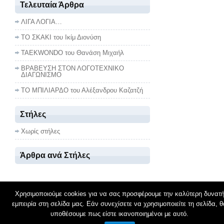
Τελευταία Άρθρα
ΛΙΓΑ ΛΟΓΙΑ…
ΤΟ ΣΚΑΚΙ του Ικίμ Διονύση
TAEKWONDO του Θανάση Μιχαήλ
ΒΡΑΒΕΥΣΗ ΣΤΟΝ ΛΟΓΟΤΕΧΝΙΚΟ
ΔΙΑΓΩΝΙΣΜΟ
ΤΟ ΜΠΙΛΙΑΡΔΟ του Αλέξανδρου Καζατζή
Στήλες
Χωρίς στήλες
Άρθρα ανά Στήλες
Χρησιμοποιούμε cookies για να σας προσφέρουμε την καλύτερη δυνατ
© 2026
ΣΧΟΛΙΚΟΙ ΠΕΙΡΑΤΕΣ
εμπειρία στη σελίδα μας. Εάν συνεχίσετε να χρησιμοποιείτε τη σελίδα, θ
υποθέσουμε πως είστε ικανοποιημένοι με αυτό.