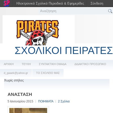
Ηλεκτρονικά Σχολικά Περιοδικά & Εφημερίδες
Σύνδεση
ΣΧΟΛΙΚΟΙ ΠΕΙΡΑΤΕΣ
ΑΡΧΙΚΗ
ΤΕΥΧΗ
ΣΥΝΤΑΚΤΙΚΗ ΟΜΑΔΑ
ΔΙΔΑΚΤΙΚΟ ΠΡΟΣΩΠΙΚΟ
d_gaaek@yahoo.gr
ΤΟ ΣΧΟΛΕΙΟ ΜΑΣ
Χωρίς στήλες
ΑΝΑΣΤΑΣΗ
5 Ιανουαρίου 2015
ΠΟΙΗΜΑΤΑ
2 Σχόλια