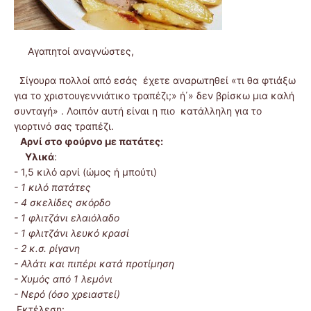
Αγαπητοί αναγνώστες,
Σίγουρα πολλοί από εσάς έχετε αναρωτηθεί «τι θα φτιάξω
για το χριστουγεννιάτικο τραπέζι;» ή΄» δεν βρίσκω μια καλή
συνταγή» . Λοιπόν αυτή είναι η πιο κατάλληλη για το
γιορτινό σας τραπέζι.
Αρνί στο φούρνο με πατάτες:
Υλικά
:
- 1,5 κιλό αρνί (ώμος ή μπούτι)
- 1 κιλό πατάτες
- 4 σκελίδες σκόρδο
- 1 φλιτζάνι ελαιόλαδο
- 1 φλιτζάνι λευκό κρασί
- 2 κ.σ. ρίγανη
- Αλάτι και πιπέρι κατά προτίμηση
- Χυμός από 1 λεμόνι
- Νερό (όσο χρειαστεί)
Εκτέλεση: