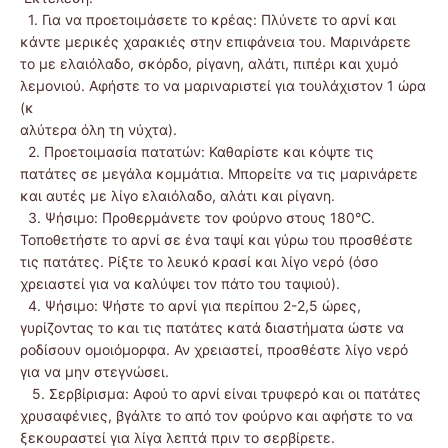
1. Για να προετοιμάσετε το κρέας: Πλύνετε το αρνί και
κάντε μερικές χαρακιές στην επιφάνεια του. Μαρινάρετε
το με ελαιόλαδο, σκόρδο, ρίγανη, αλάτι, πιπέρι και χυμό
λεμονιού. Αφήστε το να μαριναριστεί για τουλάχιστον 1 ώρα
(κ
αλύτερα όλη τη νύχτα).
2. Προετοιμασία πατατών: Καθαρίστε και κόψτε τις
πατάτες σε μεγάλα κομμάτια. Μπορείτε να τις μαρινάρετε
και αυτές με λίγο ελαιόλαδο, αλάτι και ρίγανη.
3. Ψήσιμο: Προθερμάνετε τον φούρνο στους 180°C.
Τοποθετήστε το αρνί σε ένα ταψί και γύρω του προσθέστε
τις πατάτες. Ρίξτε το λευκό κρασί και λίγο νερό (όσο
χρειαστεί για να καλύψει τον πάτο του ταψιού).
4. Ψήσιμο: Ψήστε το αρνί για περίπου 2-2,5 ώρες,
γυρίζοντας το και τις πατάτες κατά διαστήματα ώστε να
ροδίσουν ομοιόμορφα. Αν χρειαστεί, προσθέστε λίγο νερό
για να μην στεγνώσει.
5. Σερβίρισμα: Αφού το αρνί είναι τρυφερό και οι πατάτες
χρυσαφένιες, βγάλτε το από τον φούρνο και αφήστε το να
ξεκουραστεί για λίγα λεπτά πριν το σερβίρετε.