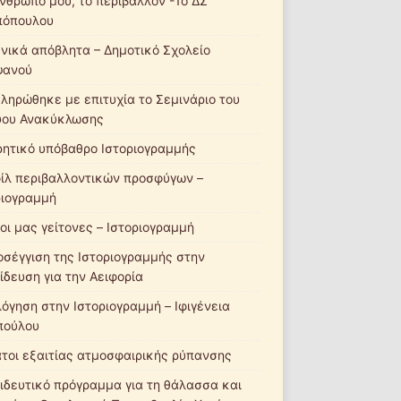
νθρωπό μου, το περιβάλλον -1ο ΔΣ
πόπουλου
νικά απόβλητα – Δημοτικό Σχολείο
ψανού
ληρώθηκε με επιτυχία το Σεμινάριο του
ύου Ανακύκλωσης
ητικό υπόβαθρο Ιστοριογραμμής
ίλ περιβαλλοντικών προσφύγων –
ριογραμμή
οι μας γείτονες – Ιστοριογραμμή
οσέγγιση της Ιστοριογραμμής στην
ίδευση για την Αειφορία
λόγηση στην Ιστοριογραμμή – Ιφιγένεια
πούλου
τοι εξαιτίας ατμοσφαιρικής ρύπανσης
ιδευτικό πρόγραμμα για τη θάλασσα και