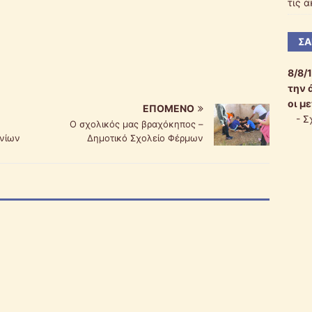
τις 
ΣΑ
8/8/
την 
οι μ
ΕΠΌΜΕΝΟ
-
Σ
Ο σχολικός μας βραχόκηπος –
ανίων
Δημοτικό Σχολείο Φέρμων