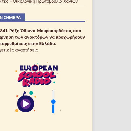
ακτές – Οικολογική Πρωτοβουλία Χανίων
Ν ΣΉΜΕΡΑ
1841:
Ρήξη Όθωνα  Μαυροκορδάτου, από
άρνηση των ανακτόρων να προχωρήσουν
εταρρυθμίσεις στην Ελλάδα.
χετικές αναρτήσεις
'