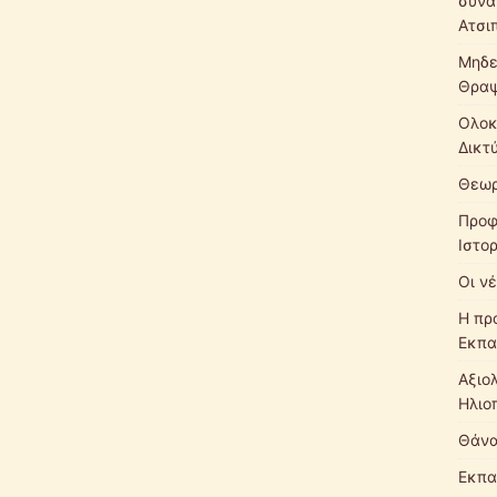
συνά
Ατσι
Μηδε
Θρα
Ολοκ
Δικτ
Θεωρ
Προφ
Ιστο
Οι νέ
Η πρ
Εκπα
Αξιο
Ηλιο
Θάνα
Εκπα