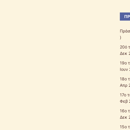
ΠΡ
Πράσ
)
20ό 
Δεκ 
19ο 
Ιουν 
18ο 
Απρ 
17ο 
Φεβ 
16ο 
Δεκ 
15ο 