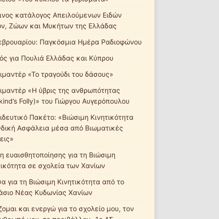
ινος κατάλογος Απειλούμενων Ειδών
ν, Ζώων και Μυκήτων της Ελλάδας
εβρουαρίου: Παγκόσμια Ημέρα Ραδιοφώνου
ός για Πουλιά Ελλάδας και Κύπρου
ιμαντέρ «Το τραγούδι του δάσους»
ιμαντέρ «Η ύβρις της ανθρωπότητας
ind’s Folly)» του Γιώργου Αυγερόπουλου
ιδευτικό Πακέτο: «Βιώσιμη Κινητικότητα
Οδική Ασφάλεια μέσα από Βιωματικές
εις»
η ευαισθητοποίησης για τη Βιώσιμη
τικότητα σε σχολεία των Χανίων
σα για τη Βιώσιμη Κινητικότητα από το
άσιο Νέας Κυδωνίας Χανίων
ομαι και ενεργώ για το σχολείο μου, τον