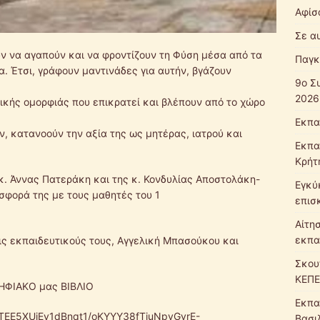
Αφίσ
Σε α
ν να αγαπούν και να φροντίζουν τη Φύση μέσα από τα
Παγκ
α. Έτσι, γράφουν μαντινάδες για αυτήν, βγάζουν
9ο Σ
2026
σικής ομορφιάς που επικρατεί και βλέπουν από το χώρο
Εκπα
ν, κατανοούν την αξία της ως μητέρας, ιατρού και
Εκπα
Κρήτ
κ. Άννας Πατεράκη και της κ. Κονδυλίας Αποστολάκη-
Εγκύ
οσφορά της με τους μαθητές του 1
επισ
Αίτη
εκπα
τις εκπαιδευτικούς τους, Αγγελική Μπασούκου και
Σκου
ΚΕΠΕ
ΨΗΦΙΑΚΟ μας ΒΙΒΛΙΟ
Εκπα
YVTEE5XUjEy1dBnqt1/oKYYY38fTiuNpvGyrE-
Βασι