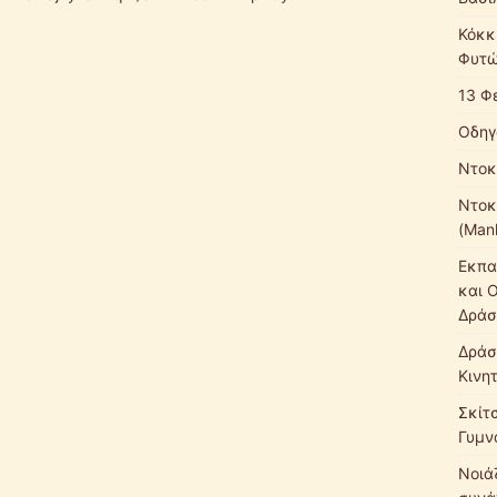
Κόκκ
Φυτώ
13 Φ
Οδηγ
Ντοκ
Ντοκ
(Mank
Εκπα
και 
Δράσ
Δράσ
Κινη
Σκίτ
Γυμν
Νοιάζ