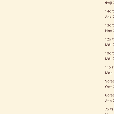
Φεβ 
14ο 
Δεκ 
13ο 
Νοε 
12ο 
Μάι 
10ο 
Μάι 
11ο 
Μαρ 
9ο τ
Οκτ 
8ο τ
Απρ 
7ο τ