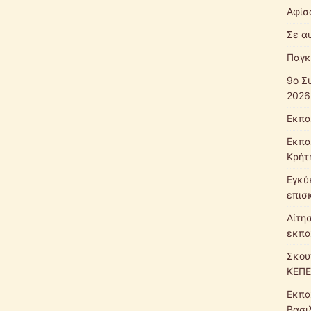
Αφίσ
Σε α
Παγκ
9ο Σ
2026
Εκπα
Εκπα
Κρήτ
Εγκύ
επισ
Αίτη
εκπα
Σκου
ΚΕΠΕ
Εκπα
Βασι