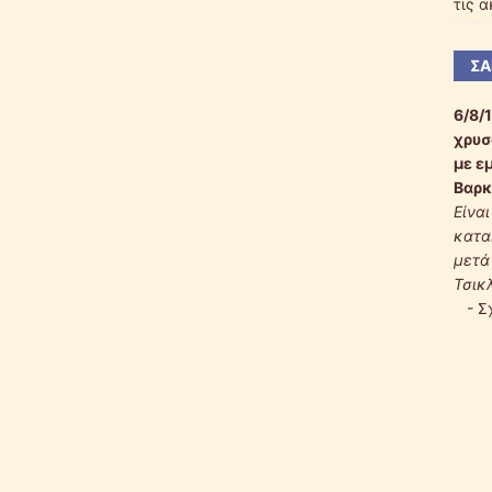
τις 
ΣΑ
6/8/
χρυσ
με ε
Βαρκ
Είνα
κατα
μετά
Τσικ
-
Σ