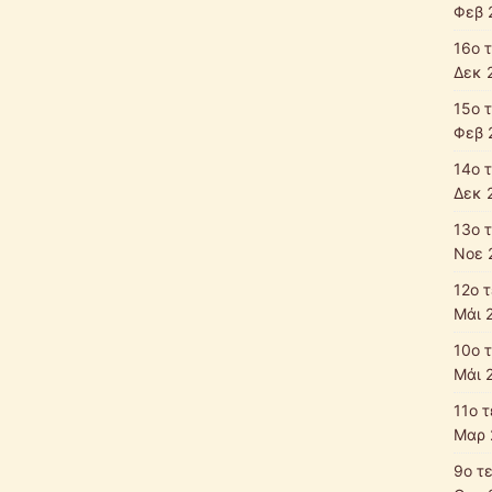
Φεβ 
16ο 
Δεκ 
15ο 
Φεβ 
14ο 
Δεκ 
13ο 
Νοε 
12ο 
Μάι 
10ο 
Μάι 
11ο 
Μαρ 
9ο τ