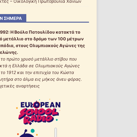
ακτές – Οικολογική Πρωτοβουλία Χανίων
Ν ΣΉΜΕΡΑ
1992:
Η Βούλα Πατουλίδου κατακτά το
ό μετάλλιο στο δρόμο των 100 μέτρων
μπόδια, στους Ολυμπιακούς Αγώνες της
ελώνης.
ι το πρώτο χρυσό μετάλλιο στίβου που
κτά η Ελλάδα σε Ολυμπιακούς Αγώνες
 το 1912 και την επιτυχία του Κώστα
λητήρα στο άλμα εις μήκος άνευ φόρας.
χετικές αναρτήσεις