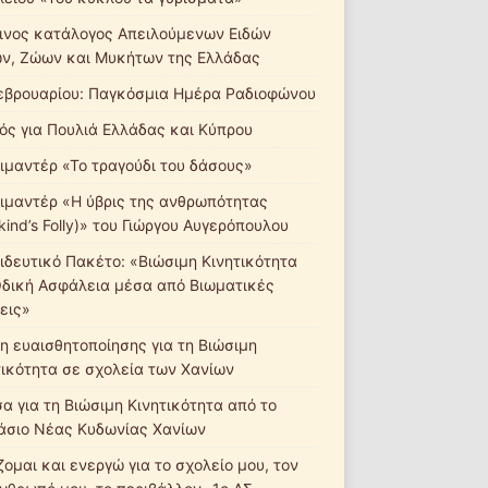
ινος κατάλογος Απειλούμενων Ειδών
ν, Ζώων και Μυκήτων της Ελλάδας
εβρουαρίου: Παγκόσμια Ημέρα Ραδιοφώνου
ός για Πουλιά Ελλάδας και Κύπρου
ιμαντέρ «Το τραγούδι του δάσους»
ιμαντέρ «Η ύβρις της ανθρωπότητας
ind’s Folly)» του Γιώργου Αυγερόπουλου
ιδευτικό Πακέτο: «Βιώσιμη Κινητικότητα
Οδική Ασφάλεια μέσα από Βιωματικές
εις»
η ευαισθητοποίησης για τη Βιώσιμη
τικότητα σε σχολεία των Χανίων
σα για τη Βιώσιμη Κινητικότητα από το
άσιο Νέας Κυδωνίας Χανίων
ομαι και ενεργώ για το σχολείο μου, τον