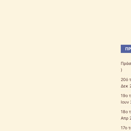
ΠΡ
Πράσ
)
20ό 
Δεκ 
19ο 
Ιουν 
18ο 
Απρ 
17ο 