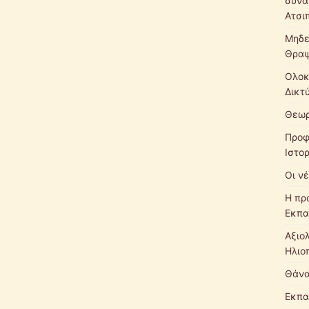
συνά
Ατσι
Μηδε
Θρα
Ολοκ
Δικτ
Θεωρ
Προφ
Ιστο
Οι νέ
Η πρ
Εκπα
Αξιο
Ηλιο
Θάνα
Εκπα