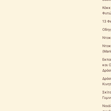
Κόκκ
Φυτώ
13 Φ
Οδηγ
Ντοκ
Ντοκ
(Mank
Εκπα
και 
Δράσ
Δράσ
Κινη
Σκίτ
Γυμν
Νοιάζ