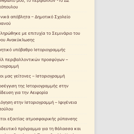
νθρωπό μου, το περιβάλλον -1ο ΔΣ
πόπουλου
νικά απόβλητα – Δημοτικό Σχολείο
ψανού
ληρώθηκε με επιτυχία το Σεμινάριο του
ύου Ανακύκλωσης
ητικό υπόβαθρο Ιστοριογραμμής
ίλ περιβαλλοντικών προσφύγων –
ριογραμμή
οι μας γείτονες – Ιστοριογραμμή
οσέγγιση της Ιστοριογραμμής στην
ίδευση για την Αειφορία
λόγηση στην Ιστοριογραμμή – Ιφιγένεια
πούλου
τοι εξαιτίας ατμοσφαιρικής ρύπανσης
ιδευτικό πρόγραμμα για τη θάλασσα και