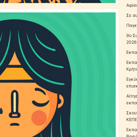
Αφίσ
Σε α
Παγκ
9ο Σ
2026
Εκπα
Εκπα
Κρήτ
Εγκύ
επισ
Αίτη
εκπα
Σκου
ΚΕΠΕ
Εκπα
Βασι