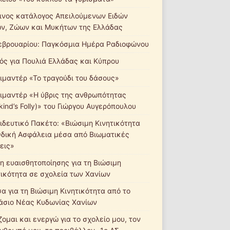
ινος κατάλογος Απειλούμενων Ειδών
ν, Ζώων και Μυκήτων της Ελλάδας
εβρουαρίου: Παγκόσμια Ημέρα Ραδιοφώνου
ός για Πουλιά Ελλάδας και Κύπρου
ιμαντέρ «Το τραγούδι του δάσους»
ιμαντέρ «Η ύβρις της ανθρωπότητας
ind’s Folly)» του Γιώργου Αυγερόπουλου
ιδευτικό Πακέτο: «Βιώσιμη Κινητικότητα
Οδική Ασφάλεια μέσα από Βιωματικές
εις»
η ευαισθητοποίησης για τη Βιώσιμη
τικότητα σε σχολεία των Χανίων
σα για τη Βιώσιμη Κινητικότητα από το
άσιο Νέας Κυδωνίας Χανίων
ομαι και ενεργώ για το σχολείο μου, τον