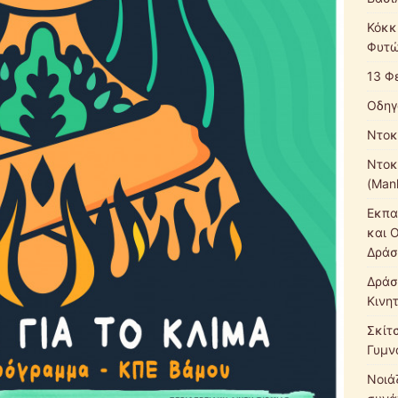
Κόκκ
Φυτώ
13 Φ
Οδηγ
Ντοκ
Ντοκ
(Mank
Εκπα
και 
Δράσ
Δράσ
Κινη
Σκίτ
Γυμν
Νοιάζ