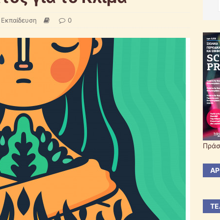
 Εκπαίδευση
0
Πράσ
ΆΡ
ΤΕ