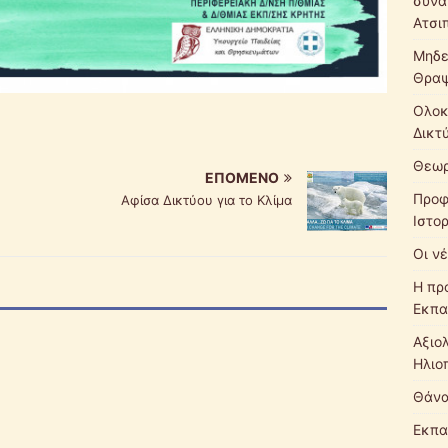
συνά
Ατσι
Μηδε
Θρα
Ολοκ
Δικτ
Θεωρ
ΕΠΌΜΕΝΟ
Προφ
Αφίσα Δικτύου για το Κλίμα
Ιστο
Οι νέ
Η πρ
Εκπα
Αξιο
Ηλιο
Θάνα
Εκπα