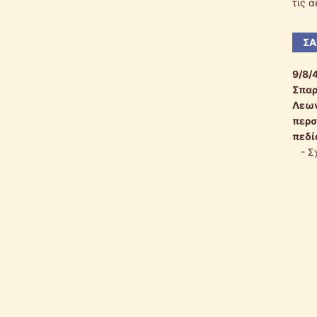
τις 
ΣΑ
9/8/
Σπαρ
Λεων
περσ
πεδί
-
Σ