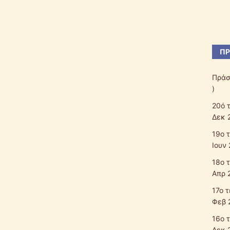
ΠΡ
Πράσ
)
20ό 
Δεκ 
19ο 
Ιουν 
18ο 
Απρ 
17ο 
Φεβ 
16ο 
Δεκ 