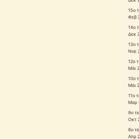
15ο 
Φεβ 
14ο 
Δεκ 
13ο 
Νοε 
12ο 
Μάι 
10ο 
Μάι 
11ο 
Μαρ 
9ο τ
Οκτ 
8ο τ
Απρ 