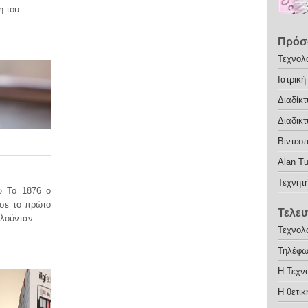
η του
Πρόσ
Τεχνολ
Ιατρική
Διαδίκτ
Διαδικ
Bιντεοπ
Alan Tu
Τεχνητ
υ Το 1876 ο
σε το πρώτο
Τελευ
ελούνταν
Τεχνολ
Τηλέφ
Η Τεχν
Η θετικ