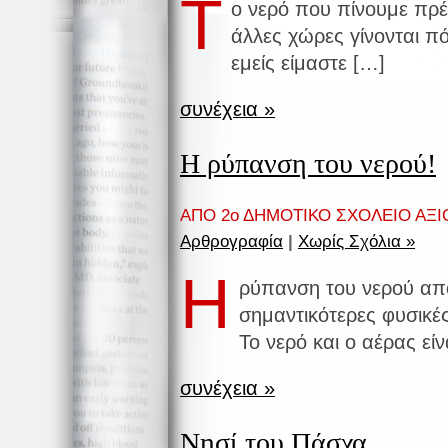
Τ
ο νερό που πίνουμε πρέπ
άλλες χώρες γίνονται π
εμείς είμαστε […]
συνέχεια »
Η ρύπανση του νερού!
ΑΠΟ 2ο ΔΗΜΟΤΙΚΟ ΣΧΟΛΕΙΟ ΑΞΙ
Αρθρογραφία
|
Χωρίς Σχόλια »
Η
ρύπανση του νερού απο
σημαντικότερες φυσικέ
Το νερό και ο αέρας είν
συνέχεια »
Νησί του Πάσχα