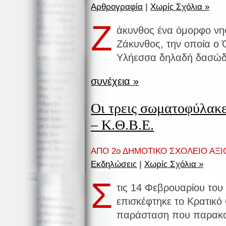
Αρθρογραφία
|
Χωρίς Σχόλια »
Ζ
άκυνθος ένα όμορφο νησ
Ζάκυνθος, την οποία ο
Υλήεσσα δηλαδή δασώδη
συνέχεια »
Οι τρεις σωματοφύλακ
– Κ.Θ.Β.Ε.
ΑΠΟ 2ο ΔΗΜΟΤΙΚΟ ΣΧΟΛΕΙΟ ΑΞΙ
Εκδηλώσεις
|
Χωρίς Σχόλια »
Σ
τις 14 Φεβρουαρίου του
επισκέφτηκε το Κρατικό
παράσταση που παρακο