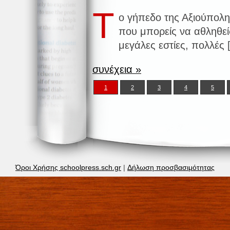
Τ
ο γήπεδο της Αξιούπολη
που μπορείς να αθληθείς
μεγάλες εστίες, πολλές 
συνέχεια »
1
2
3
4
5
Όροι Χρήσης schoolpress.sch.gr
|
Δήλωση προσβασιμότητας