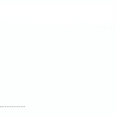
……………