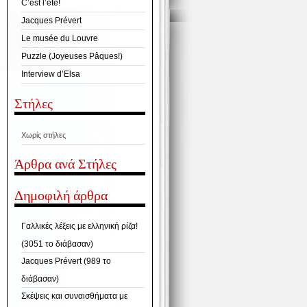
C’est l’été!
Jacques Prévert
Le musée du Louvre
Puzzle (Joyeuses Pâques!)
Interview d’Elsa
Στήλες
Χωρίς στήλες
Άρθρα ανά Στήλες
Δημοφιλή άρθρα
Γαλλικές λέξεις με ελληνική ρίζα!
(3051 το διάβασαν)
Jacques Prévert (989 το
διάβασαν)
Σκέψεις και συναισθήματα με