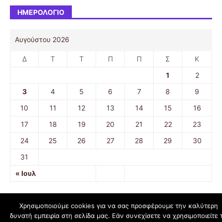
ΗΜΕΡΟΛΌΓΙΟ
Αυγούστου 2026
Δ
Τ
Τ
Π
Π
Σ
Κ
1
2
3
4
5
6
7
8
9
10
11
12
13
14
15
16
17
18
19
20
21
22
23
24
25
26
27
28
29
30
31
« Ιουλ
Χρησιμοποιούμε cookies για να σας προσφέρουμε την καλύτερη
δυνατή εμπειρία στη σελίδα μας. Εάν συνεχίσετε να χρησιμοποιείτε 