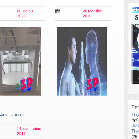
08 Μαΐου
26 Μαρτίου
2023
2019
Πρ
Τεχ
λλον είναι εδώ
άρθ
3D
14 Ιανουαρίου
Τεχ
2017
(26