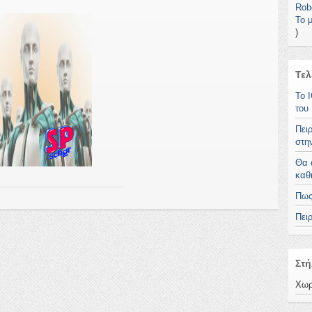
Robo
Το 
)
Τελ
To 
του 
Πει
στη
Θα 
καθ
Πως
Πει
Στή
Χωρ