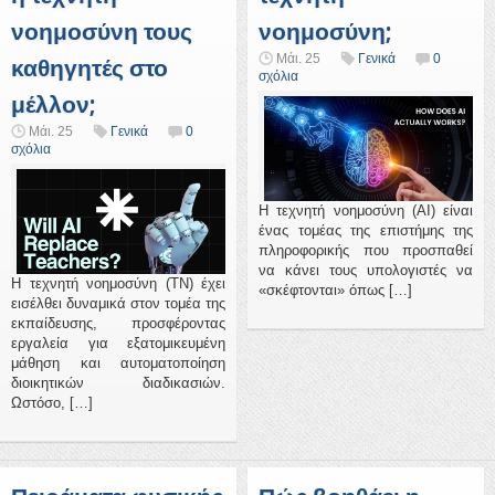
νοημοσύνη τους
νοημοσύνη;
Μάι. 25
Γενικά
0
καθηγητές στο
σχόλια
μέλλον;
Μάι. 25
Γενικά
0
σχόλια
Η τεχνητή νοημοσύνη (AI) είναι
ένας τομέας της επιστήμης της
πληροφορικής που προσπαθεί
να κάνει τους υπολογιστές να
Η τεχνητή νοημοσύνη (ΤΝ) έχει
«σκέφτονται» όπως […]
εισέλθει δυναμικά στον τομέα της
εκπαίδευσης, προσφέροντας
εργαλεία για εξατομικευμένη
μάθηση και αυτοματοποίηση
διοικητικών διαδικασιών.
Ωστόσο, […]