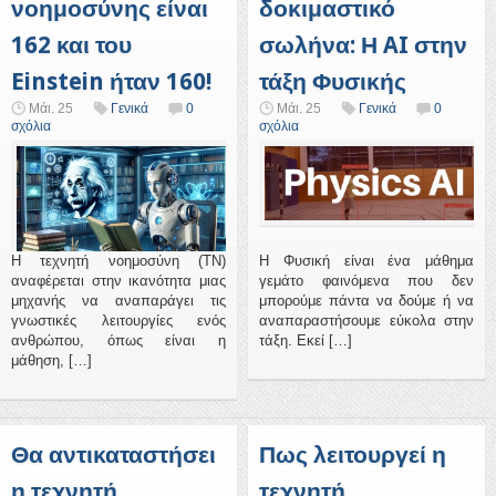
νοημοσύνης είναι
δοκιμαστικό
162 και του
σωλήνα: Η AI στην
Einstein ήταν 160!
τάξη Φυσικής
Μάι. 25
Γενικά
0
Μάι. 25
Γενικά
0
σχόλια
σχόλια
Η τεχνητή νοημοσύνη (TN)
Η Φυσική είναι ένα μάθημα
αναφέρεται στην ικανότητα μιας
γεμάτο φαινόμενα που δεν
μηχανής να αναπαράγει τις
μπορούμε πάντα να δούμε ή να
γνωστικές λειτουργίες ενός
αναπαραστήσουμε εύκολα στην
ανθρώπου, όπως είναι η
τάξη. Εκεί […]
μάθηση, […]
Θα αντικαταστήσει
Πως λειτουργεί η
η τεχνητή
τεχνητή