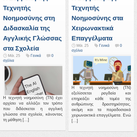
Τεχνητής
Τεχνητής
Νοημοσύνης στη
Νοημοσύνης στα
Διδασκαλία της
Χειρωνακτικά
Αγγλικής Γλώσσας
Επαγγέλματα
Μάι. 25
Γενικά
0
στα Σχολεία
σχόλια
Μάι. 25
Γενικά
0
σχόλια
Η τεχνητή νοημοσύνη (ΤΝ)
εξελίσσεται ραγδαία και
Η τεχνητή νοημοσύνη (ΤΝ) έχει
επηρεάζει κάθε τομέα της
αρχίσει να αλλάζει τον τρόπο
ανθρώπινης δραστηριότητας,
που διδάσκεται η αγγλική
ακόμη και τα παραδοσιακά
γλώσσα στα σχολεία, κάνοντας
χειρωνακτικά επαγγέλματα. Ενώ
τη μάθηση […]
[…]