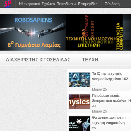
Ηλεκτρονικά Σχολικά Περιοδικά & Εφημερίδες
Σύνδεση
ΔΙΑΧΕΙΡΙΣΤΗΣ ΙΣΤΟΣΕΛΙΔΑΣ
ΤΕΥΧΗ
To IQ της τεχνητής
νοημοσύνης είναι 162
...
Μαΐου 25
Πειράματα χωρίς
δοκιμαστικό σωλήνα: Η
AI...
Μαΐου 25
Θα αντικαταστήσει η
τεχνητή νοημοσύνη
το...