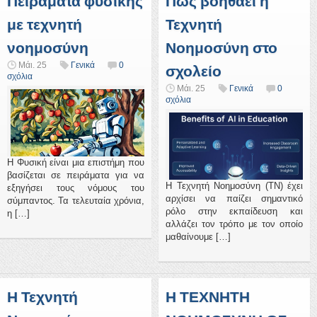
Πειράματα φυσικής
Πώς βοηθάει η
με τεχνητή
Τεχνητή
νοημοσύνη
Νοημοσύνη στο
Μάι. 25
Γενικά
0
σχολείο
σχόλια
Μάι. 25
Γενικά
0
σχόλια
Η Φυσική είναι μια επιστήμη που
βασίζεται σε πειράματα για να
Η Τεχνητή Νοημοσύνη (ΤΝ) έχει
εξηγήσει τους νόμους του
αρχίσει να παίζει σημαντικό
σύμπαντος. Τα τελευταία χρόνια,
ρόλο στην εκπαίδευση και
η […]
αλλάζει τον τρόπο με τον οποίο
μαθαίνουμε […]
Η Τεχνητή
Η ΤΕΧΝΗΤΗ