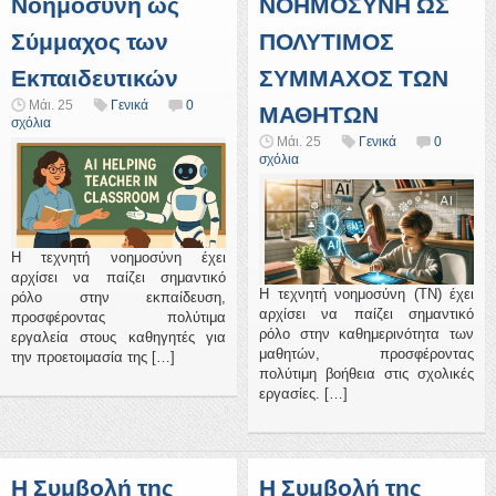
Νοημοσύνη ως
ΝΟΗΜΟΣΥΝΗ ΩΣ
Σύμμαχος των
ΠΟΛΥΤΙΜΟΣ
Εκπαιδευτικών
ΣΥΜΜΑΧΟΣ ΤΩΝ
Μάι. 25
Γενικά
0
ΜΑΘΗΤΩΝ
σχόλια
Μάι. 25
Γενικά
0
σχόλια
Η τεχνητή νοημοσύνη έχει
αρχίσει να παίζει σημαντικό
Η τεχνητή νοημοσύνη (ΤΝ) έχει
ρόλο στην εκπαίδευση,
αρχίσει να παίζει σημαντικό
προσφέροντας πολύτιμα
ρόλο στην καθημερινότητα των
εργαλεία στους καθηγητές για
μαθητών, προσφέροντας
την προετοιμασία της […]
πολύτιμη βοήθεια στις σχολικές
εργασίες. […]
Η Συμβολή της
Η Συμβολή της