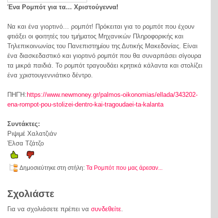
Ένα Ρομπότ για τα… Χριστούγεννα!
Να και ένα γιορτινό… ρομπότ! Πρόκειται για το ρομπότ που έχουν
φτιάξει οι φοιτητές του τμήματος Μηχανικών Πληροφορικής και
Τηλεπικοινωνίας του Πανεπιστημίου της Δυτικής Μακεδονίας. Είναι
ένα διασκεδαστικό και γιορτινό ρομπότ που θα συναρπάσει σίγουρα
τα μικρά παιδιά. Το ρομπότ τραγουδάει κρητικά κάλαντα και στολίζει
ένα χριστουγεννιάτικο δέντρο.
ΠΗΓΉ:
https://www.newmoney.gr/palmos-oikonomias/ellada/343202-
ena-rompot-pou-stolizei-dentro-kai-tragoudaei-ta-kalanta
Συντάκτες:
Ριψιμέ Χαλατζιάν
Έλσα Τζάτζο
Δημοσιεύτηκε στη στήλη:
Τα Ρομπότ που μας άρεσαν...
Σχολιάστε
Για να σχολιάσετε πρέπει να
συνδεθείτε
.