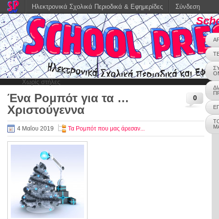
Ηλεκτρονικά Σχολικά Περιοδικά & Εφημερίδες
Σύνδεση
Scho
Α
Τ
Σ
Ο
Χωρίς στήλες
Δ
Π
Ένα Ρομπότ για τα …
0
Χριστούγεννα
Ε
Τ
Μ
4 Μαΐου 2019
Τα Ρομπότ που μας άρεσαν...