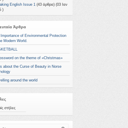
aking English Issue 1
(43 άρθρα) (03 Ιαν
 )
ευταία Άρθρα
 Importance of Environmental Protection
he Modern World.
SKETBALL
rossword on the theme of «Christmas»
s about the Curse of Beauty in Norse
hology
elling around the world
λες
ίς στήλες
ζήτηση