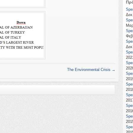
Πρ
Spe
Δεκ
Spe
Μαρ
Spe
Φεβ
Spe
Δεκ
Spe
2021
Spe
2020
The Environmental Crisis
→
Spe
2019
Spe
2018
Spe
2017
Spe
2016
Spe
2015
Spe
2015