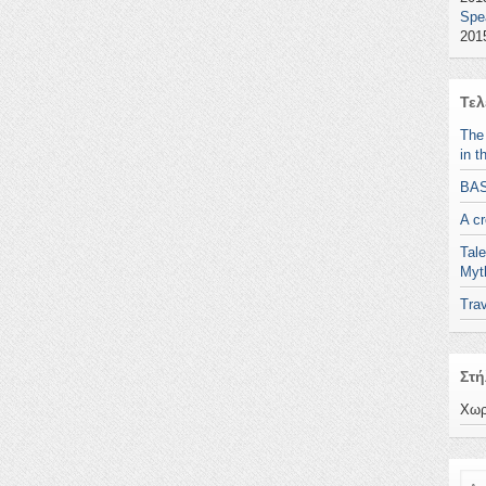
Spe
2015
Τελ
The
in t
BA
A c
Tale
Myt
Trav
Στή
Χωρ
Ανα