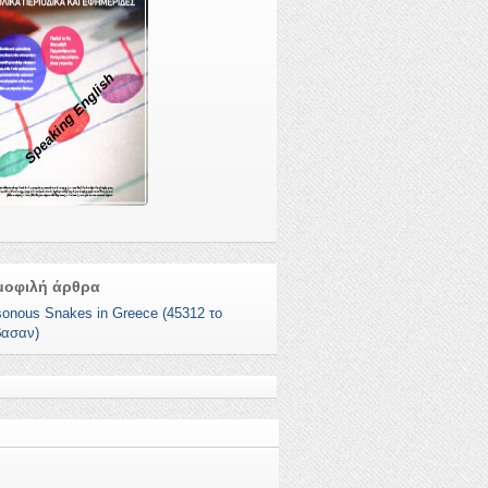
Speaking English
μοφιλή άρθρα
sonous Snakes in Greece (45312 το
βασαν)