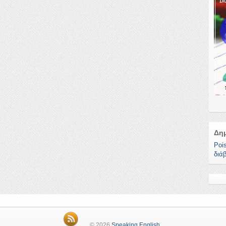
Δη
Poi
διά
© 2026
Speaking English
.