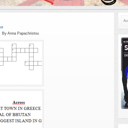
Ανα
ια
By Anna Papachristou