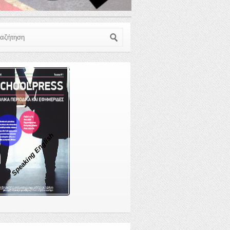
ζήτηση
Speaking English