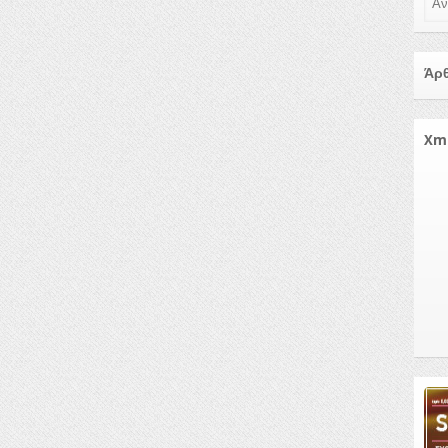
Άρθ
Xm